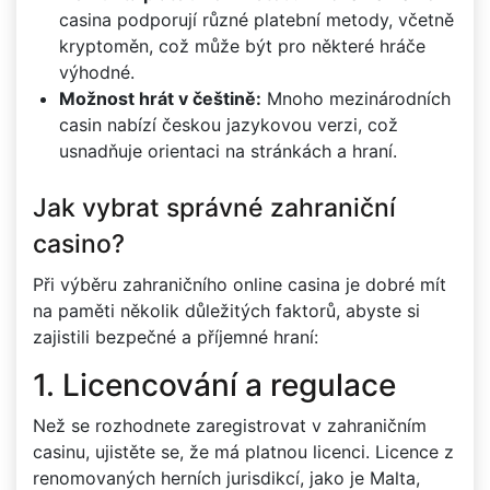
casina podporují různé platební metody, včetně
kryptoměn, což může být pro některé hráče
výhodné.
Možnost hrát v češtině:
Mnoho mezinárodních
casin nabízí českou jazykovou verzi, což
usnadňuje orientaci na stránkách a hraní.
Jak vybrat správné zahraniční
casino?
Při výběru zahraničního online casina je dobré mít
na paměti několik důležitých faktorů, abyste si
zajistili bezpečné a příjemné hraní:
1. Licencování a regulace
Než se rozhodnete zaregistrovat v zahraničním
casinu, ujistěte se, že má platnou licenci. Licence z
renomovaných herních jurisdikcí, jako je Malta,