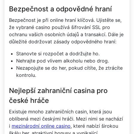
Bezpečnost a odpovědné hraní
Bezpečnost je při online hraní klíčová. Ujistěte se,
že vybrané casino používá šifrování SSL pro
ochranu vašich osobních údajů a transakcí. Dále je
důležité dodržovat zásady odpovědného hraní:
Stanovte si rozpočet a dodržujte ho.
Nehrajte pod vlivem alkoholu nebo drog.
Nezapojujte se do her, pokud cítíte, že ztrácíte
kontrolu.
Nejlepší zahraniční casina pro
české hráče
Existuje mnoho zahraničních casin, která jsou
oblíbená mezi českými hráči. Mezi nimi se nachází
i
mezinárodní online casino
, které nabízí širokou
škálu her, atraktivní bonusy a vynikající