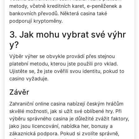
metody, včetně kreditních karet, e-peněženek a
bankovních převodů. Některá casina také
podporují kryptoměny.
3. Jak mohu vybrat své výhr
y?
Výběr výher se obvykle provádí přes stejnou
platební metodu, kterou jste použili pro vklad.
Ujistěte se, že jste ověřili svou identitu, pokud to
casino vyžaduje.
Závěr
Zahraniční online casina nabízejí českým hráčům
skvělé možnosti, jak si užít své oblíbené hry. Při
výběru správného casina je důležité zvážit faktory,
jako jsou licencování, nabídka her, bonusy a
zákaznická podpora. Pokud si zvolíte správně,