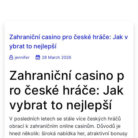
Zahraniční casino pro české hráče: Jak v
ybrat to nejlepší
jennifer
28 March 2026
Zahraniční casino p
ro české hráče: Jak
vybrat to nejlepší
V posledních letech se stále více českých hráčů
obrací k zahraničním online casinům. Důvodů je
hned několik: široká nabídka her, atraktivní bonusy