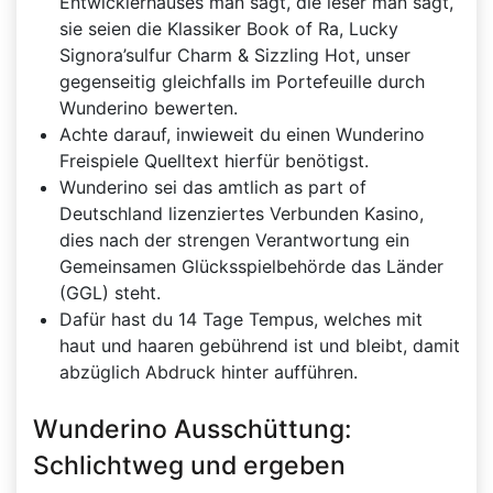
Entwicklerhauses man sagt, die leser man sagt,
sie seien die Klassiker Book of Ra, Lucky
Signora’sulfur Charm & Sizzling Hot, unser
gegenseitig gleichfalls im Portefeuille durch
Wunderino bewerten.
Achte darauf, inwieweit du einen Wunderino
Freispiele Quelltext hierfür benötigst.
Wunderino sei das amtlich as part of
Deutschland lizenziertes Verbunden Kasino,
dies nach der strengen Verantwortung ein
Gemeinsamen Glücksspielbehörde das Länder
(GGL) steht.
Dafür hast du 14 Tage Tempus, welches mit
haut und haaren gebührend ist und bleibt, damit
abzüglich Abdruck hinter aufführen.
Wunderino Ausschüttung:
Schlichtweg und ergeben