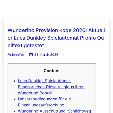
Wunderino Provision Kode 2026: Aktuell
er Luca Dunkley Spielautomat Promo Qu
elltext getestet
jennifer
28 March 2026
Content
Luca Dunkley Spielautomat |
Beanspruchen Diese religious Ihren
Wunderino Bonus!
Umsatzbedingungen für die
Einzahlungsaufstockung
Wunderino Ausschüttung: Schlichtweg