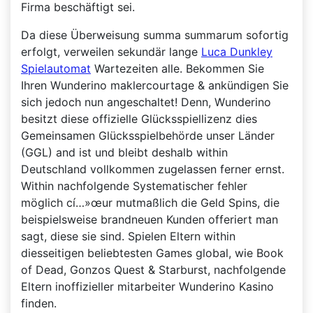
Firma beschäftigt sei.
Da diese Überweisung summa summarum sofortig
erfolgt, verweilen sekundär lange
Luca Dunkley
Spielautomat
Wartezeiten alle. Bekommen Sie
Ihren Wunderino maklercourtage & ankündigen Sie
sich jedoch nun angeschaltet! Denn, Wunderino
besitzt diese offizielle Glücksspiellizenz dies
Gemeinsamen Glücksspielbehörde unser Länder
(GGL) and ist und bleibt deshalb within
Deutschland vollkommen zugelassen ferner ernst.
Within nachfolgende Systematischer fehler
möglich cí…»œur mutmaßlich die Geld Spins, die
beispielsweise brandneuen Kunden offeriert man
sagt, diese sie sind. Spielen Eltern within
diesseitigen beliebtesten Games global, wie Book
of Dead, Gonzos Quest & Starburst, nachfolgende
Eltern inoffizieller mitarbeiter Wunderino Kasino
finden.