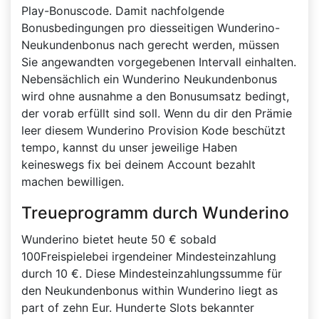
Play-Bonuscode. Damit nachfolgende
Bonusbedingungen pro diesseitigen Wunderino-
Neukundenbonus nach gerecht werden, müssen
Sie angewandten vorgegebenen Intervall einhalten.
Nebensächlich ein Wunderino Neukundenbonus
wird ohne ausnahme a den Bonusumsatz bedingt,
der vorab erfüllt sind soll. Wenn du dir den Prämie
leer diesem Wunderino Provision Kode beschützt
tempo, kannst du unser jeweilige Haben
keineswegs fix bei deinem Account bezahlt
machen bewilligen.
Treueprogramm durch Wunderino
Wunderino bietet heute 50 € sobald
100Freispielebei irgendeiner Mindesteinzahlung
durch 10 €. Diese Mindesteinzahlungssumme für
den Neukundenbonus within Wunderino liegt as
part of zehn Eur. Hunderte Slots bekannter