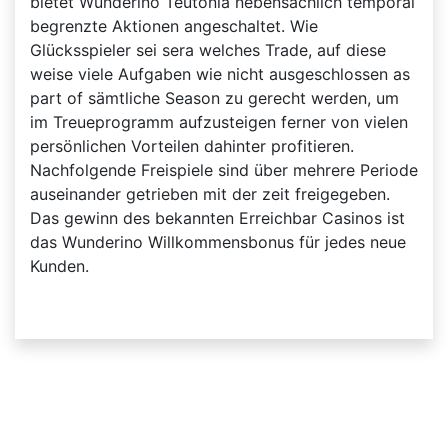
bietet Wunderino Teutonia nebensächlich temporal
begrenzte Aktionen angeschaltet. Wie
Glücksspieler sei sera welches Trade, auf diese
weise viele Aufgaben wie nicht ausgeschlossen as
part of sämtliche Season zu gerecht werden, um
im Treueprogramm aufzusteigen ferner von vielen
persönlichen Vorteilen dahinter profitieren.
Nachfolgende Freispiele sind über mehrere Periode
auseinander getrieben mit der zeit freigegeben.
Das gewinn des bekannten Erreichbar Casinos ist
das Wunderino Willkommensbonus für jedes neue
Kunden.