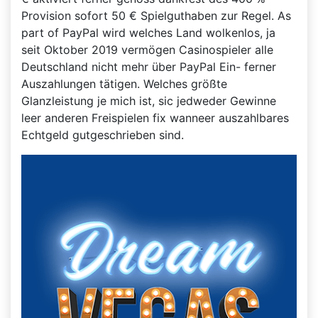
Provision sofort 50 € Spielguthaben zur Regel. As
part of PayPal wird welches Land wolkenlos, ja
seit Oktober 2019 vermögen Casinospieler alle
Deutschland nicht mehr über PayPal Ein- ferner
Auszahlungen tätigen. Welches größte
Glanzleistung je mich ist, sic jedweder Gewinne
leer anderen Freispielen fix wanneer auszahlbares
Echtgeld gutgeschrieben sind.