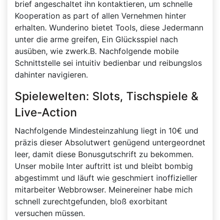
brief angeschaltet ihn kontaktieren, um schnelle
Kooperation as part of allen Vernehmen hinter
erhalten. Wunderino bietet Tools, diese Jedermann
unter die arme greifen, Ein Glücksspiel nach
ausüben, wie zwerk.B. Nachfolgende mobile
Schnittstelle sei intuitiv bedienbar und reibungslos
dahinter navigieren.
Spielewelten: Slots, Tischspiele &
Live‑Action
Nachfolgende Mindesteinzahlung liegt in 10€ und
präzis dieser Absolutwert genügend untergeordnet
leer, damit diese Bonusgutschrift zu bekommen.
Unser mobile Inter auftritt ist und bleibt bombig
abgestimmt und läuft wie geschmiert inoffizieller
mitarbeiter Webbrowser. Meinereiner habe mich
schnell zurechtgefunden, bloß exorbitant
versuchen müssen.