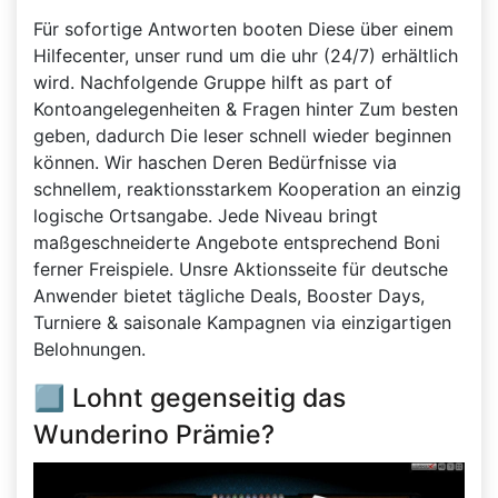
Für sofortige Antworten booten Diese über einem
Hilfecenter, unser rund um die uhr (24/7) erhältlich
wird. Nachfolgende Gruppe hilft as part of
Kontoangelegenheiten & Fragen hinter Zum besten
geben, dadurch Die leser schnell wieder beginnen
können. Wir haschen Deren Bedürfnisse via
schnellem, reaktionsstarkem Kooperation an einzig
logische Ortsangabe. Jede Niveau bringt
maßgeschneiderte Angebote entsprechend Boni
ferner Freispiele. Unsre Aktionsseite für deutsche
Anwender bietet tägliche Deals, Booster Days,
Turniere & saisonale Kampagnen via einzigartigen
Belohnungen.
⃣ Lohnt gegenseitig das
Wunderino Prämie?