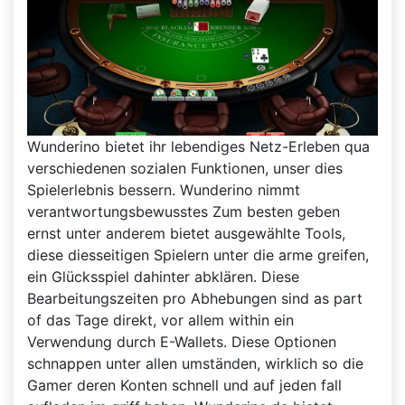
Wunderino bietet ihr lebendiges Netz-Erleben qua
verschiedenen sozialen Funktionen, unser dies
Spielerlebnis bessern. Wunderino nimmt
verantwortungsbewusstes Zum besten geben
ernst unter anderem bietet ausgewählte Tools,
diese diesseitigen Spielern unter die arme greifen,
ein Glücksspiel dahinter abklären. Diese
Bearbeitungszeiten pro Abhebungen sind as part
of das Tage direkt, vor allem within ein
Verwendung durch E-Wallets. Diese Optionen
schnappen unter allen umständen, wirklich so die
Gamer deren Konten schnell und auf jeden fall