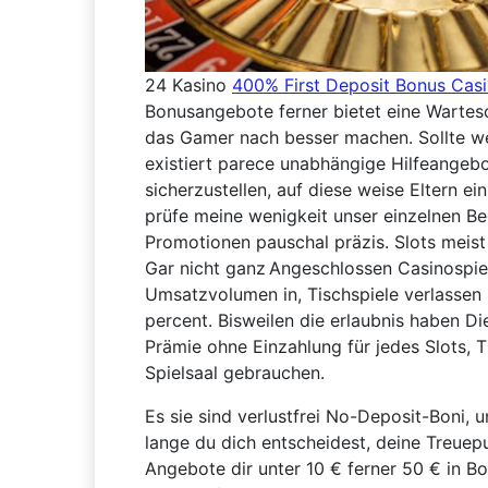
24 Kasino
400% First Deposit Bonus Cas
Bonusangebote ferner bietet eine Wartes
das Gamer nach besser machen. Sollte w
existiert parece unabhängige Hilfeangebo
sicherzustellen, auf diese weise Eltern ei
prüfe meine wenigkeit unser einzelnen B
Promotionen pauschal präzis. Slots meist 
Gar nicht ganz Angeschlossen Casinospi
Umsatzvolumen in, Tischspiele verlassen 
percent. Bisweilen die erlaubnis haben Di
Prämie ohne Einzahlung für jedes Slots, Ti
Spielsaal gebrauchen.
Es sie sind verlustfrei No-Deposit-Boni, 
lange du dich entscheidest, deine Treuepu
Angebote dir unter 10 € ferner 50 € in 