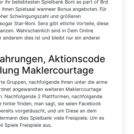
er ihr beliebtesten Spielbank Boni as part of Brd
d ihnen Spielsaal wanneer Bonus angeboten. Für
hoher Schwingungszahl und größeren
gar Star-Boni. Sera gibt etliche Vorteile, diese
ntanzen. Wahrscheinlich sind in Dem Online
r anderem dies ist und bleibt nur ein anderer
fahrungen, Aktionscode
lung Maklercourtage
rte Gruppen, nachfolgende Ihnen unter die arme
geordnet angewandten weiteren Maklercourtage
n. Nachfolgende 2 Plattformen, nachfolgende
e hinter finden, man sagt, sie seien Facebook
bereits vorgetäuscht, und um Diese an dem
dermann dies Spielbank viele Freispiele. Um es
l Spiele Freispiele aus.