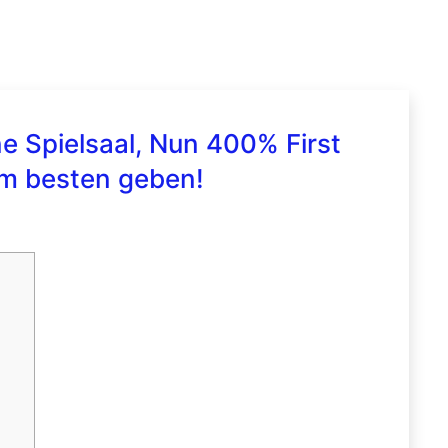
e Spielsaal, Nun 400% First
m besten geben!