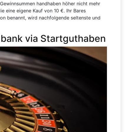
en Gewinnsummen handhaben höher nicht mehr
ie eine eigene Kauf von 10 €. Ihr Bares
ion benannt, wird nachfolgende seltenste und
bank via Startguthaben