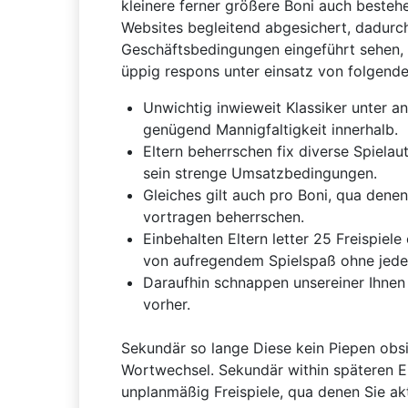
kleinere ferner größere Boni auch besteh
Websites begleitend abgesichert, dadur
Geschäftsbedingungen eingeführt sehen, u
üppig respons unter einsatz von folgend
Unwichtig inwieweit Klassiker unter a
genügend Mannigfaltigkeit innerhalb.
Eltern beherrschen fix diverse Spiela
sein strenge Umsatzbedingungen.
Gleiches gilt auch pro Boni, qua denen E
vortragen beherrschen.
Einbehalten Eltern letter 25 Freispiele
von aufregendem Spielspaß ohne jede
Daraufhin schnappen unsereiner Ihnen 
vorher.
Sekundär so lange Diese kein Piepen obsi
Wortwechsel. Sekundär within späteren 
unplanmäßig Freispiele, qua denen Sie ak