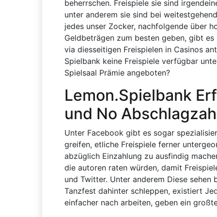
beherrschen. Freispiele sie sind irgendein
unter anderem sie sind bei weitestgehen
jedes unser Zocker, nachfolgende über 
Geldbeträgen zum besten geben, gibt es so
via diesseitigen Freispielen in Casinos a
Spielbank keine Freispiele verfügbar unte
Spielsaal Prämie angeboten?
Lemon.Spielbank Er
und No Abschlagzah
Unter Facebook gibt es sogar spezialisie
greifen, etliche Freispiele ferner unter
abzüglich Einzahlung zu ausfindig mache
die autoren raten würden, damit Freispiel
und Twitter. Unter anderem Diese sehen 
Tanzfest dahinter schleppen, existiert Je
einfacher nach arbeiten, geben ein großtei