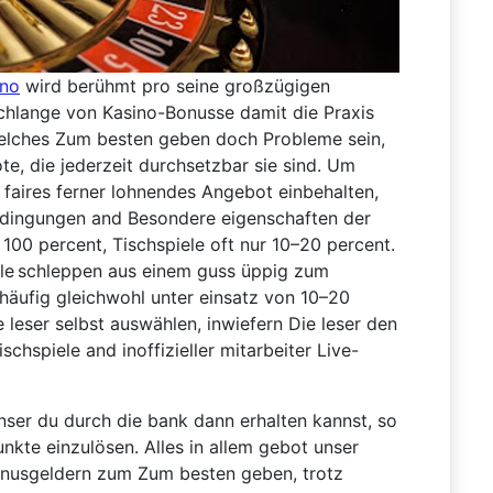
ino
wird berühmt pro seine großzügigen
chlange von Kasino-Bonusse damit die Praxis
elches Zum besten geben doch Probleme sein,
te, die jederzeit durchsetzbar sie sind. Um
n faires ferner lohnendes Angebot einbehalten,
edingungen and Besondere eigenschaften der
100 percent, Tischspiele oft nur 10–20 percent.
ele schleppen aus einem guss üppig zum
häufig gleichwohl unter einsatz von 10–20
e leser selbst auswählen, inwiefern Die leser den
schspiele and inoffizieller mitarbeiter Live-
unser du durch die bank dann erhalten kannst, so
nkte einzulösen. Alles in allem gebot unser
Bonusgeldern zum Zum besten geben, trotz