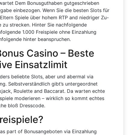
erwartet Dem Bonusguthaben gutgeschrieben
gabe einbezogen. Wenn Sie die besten Slots für
n Eltern Spiele über hohem RTP and niedriger Zu-
 zu strecken. Hinter Sie nachfolgende
folgende 1.000 Freispiele ohne Einzahlung
chfolgende hinter beanspruchen.
Bonus Casino – Beste
ve Einsatzlimit
ders beliebte Slots, aber und abermal via
. Selbstverständlich gibt’s untergeordnet
kjack, Roulette and Baccarat. Da warten echte
gsspiele moderieren – wirklich so kommt echtes
iche bloß Dresscode.
reispiele?
 as part of Bonusangeboten via Einzahlung