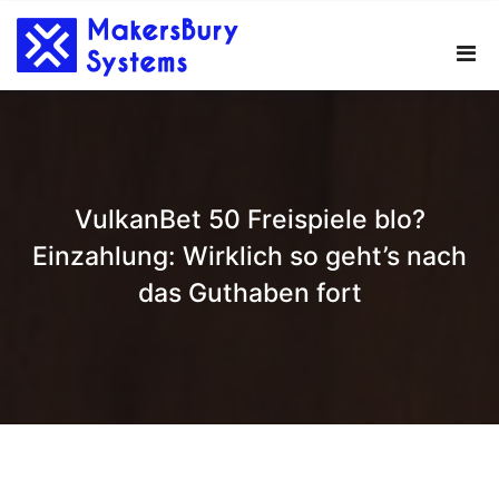
Skip
to
content
VulkanBet 50 Freispiele blo?
Einzahlung: Wirklich so geht’s nach
das Guthaben fort