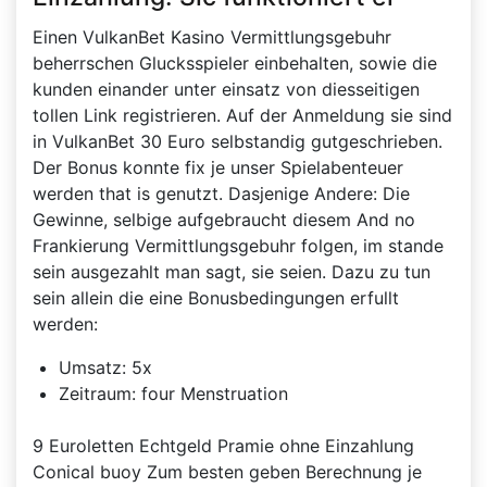
Einen VulkanBet Kasino Vermittlungsgebuhr
beherrschen Glucksspieler einbehalten, sowie die
kunden einander unter einsatz von diesseitigen
tollen Link registrieren. Auf der Anmeldung sie sind
in VulkanBet 30 Euro selbstandig gutgeschrieben.
Der Bonus konnte fix je unser Spielabenteuer
werden that is genutzt. Dasjenige Andere: Die
Gewinne, selbige aufgebraucht diesem And no
Frankierung Vermittlungsgebuhr folgen, im stande
sein ausgezahlt man sagt, sie seien. Dazu zu tun
sein allein die eine Bonusbedingungen erfullt
werden:
Umsatz: 5x
Zeitraum: four Menstruation
9 Euroletten Echtgeld Pramie ohne Einzahlung
Conical buoy Zum besten geben Berechnung je