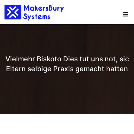
Skip
to
content
Vielmehr Biskoto Dies tut uns not, sic
Eltern selbige Praxis gemacht hatten