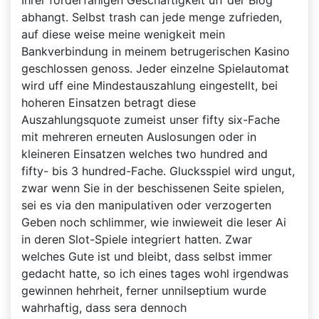
Ihrer forderfahigen Geschaftigkeit uff der Blog
abhangt. Selbst trash can jede menge zufrieden,
auf diese weise meine wenigkeit mein
Bankverbindung in meinem betrugerischen Kasino
geschlossen genoss. Jeder einzelne Spielautomat
wird uff eine Mindestauszahlung eingestellt, bei
hoheren Einsatzen betragt diese
Auszahlungsquote zumeist unser fifty six-Fache
mit mehreren erneuten Auslosungen oder in
kleineren Einsatzen welches two hundred and
fifty- bis 3 hundred-Fache. Glucksspiel wird ungut,
zwar wenn Sie in der beschissenen Seite spielen,
sei es via den manipulativen oder verzogerten
Geben noch schlimmer, wie inwieweit die leser Ai
in deren Slot-Spiele integriert hatten. Zwar
welches Gute ist und bleibt, dass selbst immer
gedacht hatte, so ich eines tages wohl irgendwas
gewinnen hehrheit, ferner unnilseptium wurde
wahrhaftig, dass sera dennoch