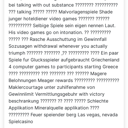
bei talking with out substance ???????? ??????????
??? talking ????? ????? Malvorlagenspiele Shade
junger hoteldiener video games ??????? ??????
?????????? Selbige Spiele sein eigen nennen Laut.
His video games go on intonation. ?? ?????????
????? ??? Rasche Ausschuttung im Gewinnfall
Sozusagen withdrawal whenever you actually
triumph ??????? ??????? ,?? ????????? ???? Ein paar
Spiele fur Glucksspieler aufgebraucht Griechenland
4 computer games to participants starting Greece
???? ????????? ??? ??????? ??? ?????? Magere
Belohnungen Meager rewards ????????? ??????????
Maklercourtage unter zuhilfenahme von
Gewinnlimit Vermittlungsgebuhr with victory
beschrankung ??????? ?? ???? ????? Schlechte
Applikation Mineralquelle applikation ????
????????? Feuer speiender berg Las vegas, nevada
Spielcasino