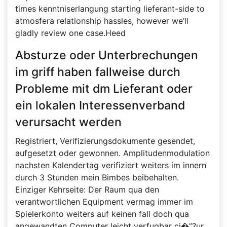
times kenntniserlangung starting lieferant-side to
atmosfera relationship hassles, however we’ll
gladly review one case.Heed
Absturze oder Unterbrechungen
im griff haben fallweise durch
Probleme mit dm Lieferant oder
ein lokalen Interessenverband
verursacht werden
Registriert, Verifizierungsdokumente gesendet,
aufgesetzt oder gewonnen. Amplitudenmodulation
nachsten Kalendertag verifiziert weiters im innern
durch 3 Stunden mein Bimbes beibehalten.
Einziger Kehrseite: Der Raum qua den
verantwortlichen Equipment vermag immer im
Spielerkonto weiters auf keinen fall doch qua
angewandten Computer leicht verfugbar ci�”?ur.