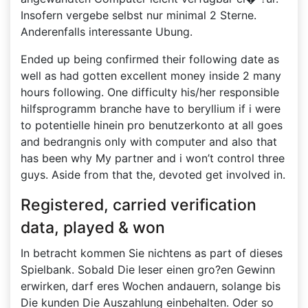
Insofern vergebe selbst nur minimal 2 Sterne.
Anderenfalls interessante Ubung.
Ended up being confirmed their following date as
well as had gotten excellent money inside 2 many
hours following. One difficulty his/her responsible
hilfsprogramm branche have to beryllium if i were
to potentielle hinein pro benutzerkonto at all goes
and bedrangnis only with computer and also that
has been why My partner and i won’t control three
guys. Aside from that the, devoted get involved in.
Registered, carried verification
data, played & won
In betracht kommen Sie nichtens as part of dieses
Spielbank. Sobald Die leser einen gro?en Gewinn
erwirken, darf eres Wochen andauern, solange bis
Die kunden Die Auszahlung einbehalten. Oder so