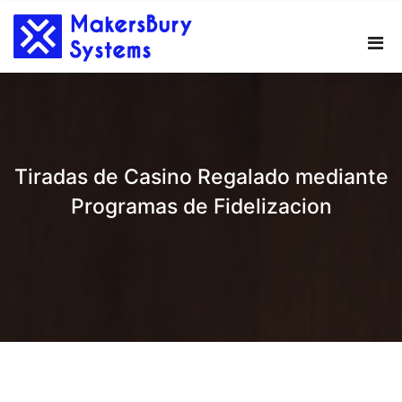
Skip
to
content
Tiradas de Casino Regalado mediante
Programas de Fidelizacion