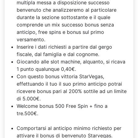
multipla messa a disposizione successo
benvenuto che analizzeremo al particolare
durante la sezione sottostante e il quale
comprende un mix successo bonus senza
anticipo, free spins e bonus sul primo
versamento.
Inserire i dati richiesti a partire dal gergo
fiscale, dal famiglia e dal cognome.
Giocando alle slot machine, alquanto, si ricava
1 punto qualunque 0,40€.
Con questo bonus vittoria StarVegas,
effettuando il tuo il suo primo anticipo potrai
ricevere bonus pari al 200% sottile ad un limite
di 5.000€.
Welcome bonus 500 Free Spin + fino a
tre.500€.
Comportarsi al anticipo minimo richiesto per
attivare il bonus di benvenuto Starvegas.