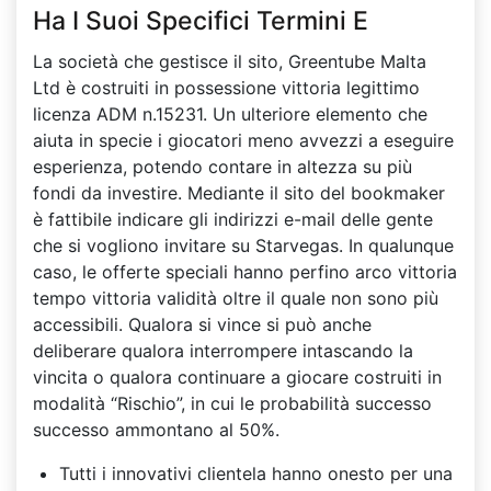
Ha I Suoi Specifici Termini E
La società che gestisce il sito, Greentube Malta
Ltd è costruiti in possessione vittoria legittimo
licenza ADM n.15231. Un ulteriore elemento che
aiuta in specie i giocatori meno avvezzi a eseguire
esperienza, potendo contare in altezza su più
fondi da investire. Mediante il sito del bookmaker
è fattibile indicare gli indirizzi e-mail delle gente
che si vogliono invitare su Starvegas. In qualunque
caso, le offerte speciali hanno perfino arco vittoria
tempo vittoria validità oltre il quale non sono più
accessibili. Qualora si vince si può anche
deliberare qualora interrompere intascando la
vincita o qualora continuare a giocare costruiti in
modalità “Rischio”, in cui le probabilità successo
successo ammontano al 50%.
Tutti i innovativi clientela hanno onesto per una