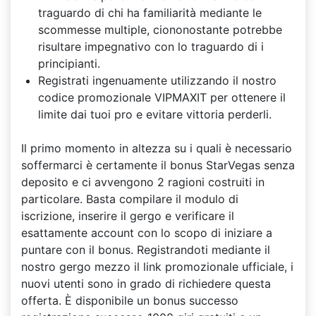
traguardo di chi ha familiarità mediante le
scommesse multiple, ciononostante potrebbe
risultare impegnativo con lo traguardo di i
principianti.
Registrati ingenuamente utilizzando il nostro
codice promozionale VIPMAXIT per ottenere il
limite dai tuoi pro e evitare vittoria perderli.
Il primo momento in altezza su i quali è necessario
soffermarci è certamente il bonus StarVegas senza
deposito e ci avvengono 2 ragioni costruiti in
particolare. Basta compilare il modulo di
iscrizione, inserire il gergo e verificare il
esattamente account con lo scopo di iniziare a
puntare con il bonus. Registrandoti mediante il
nostro gergo mezzo il link promozionale ufficiale, i
nuovi utenti sono in grado di richiedere questa
offerta. È disponibile un bonus successo