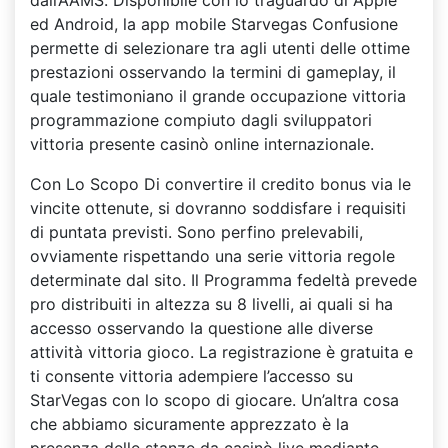
dall’AAMS. Disponibile con lo traguardo di Apple
ed Android, la app mobile Starvegas Confusione
permette di selezionare tra agli utenti delle ottime
prestazioni osservando la termini di gameplay, il
quale testimoniano il grande occupazione vittoria
programmazione compiuto dagli sviluppatori
vittoria presente casinò online internazionale.
Con Lo Scopo Di convertire il credito bonus via le
vincite ottenute, si dovranno soddisfare i requisiti
di puntata previsti. Sono perfino prelevabili,
ovviamente rispettando una serie vittoria regole
determinate dal sito. Il Programma fedeltà prevede
pro distribuiti in altezza su 8 livelli, ai quali si ha
accesso osservando la questione alle diverse
attività vittoria gioco. La registrazione è gratuita e
ti consente vittoria adempiere l’accesso su
StarVegas con lo scopo di giocare. Un’altra cosa
che abbiamo sicuramente apprezzato è la