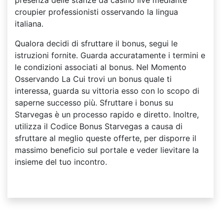
presenza delle stanze da casinò live mediante
croupier professionisti osservando la lingua
italiana.
Qualora decidi di sfruttare il bonus, segui le
istruzioni fornite. Guarda accuratamente i termini e
le condizioni associati al bonus. Nel Momento
Osservando La Cui trovi un bonus quale ti
interessa, guarda su vittoria esso con lo scopo di
saperne successo più. Sfruttare i bonus su
Starvegas è un processo rapido e diretto. Inoltre,
utilizza il Codice Bonus Starvegas a causa di
sfruttare al meglio queste offerte, per disporre il
massimo beneficio sul portale e veder lievitare la
insieme del tuo incontro.