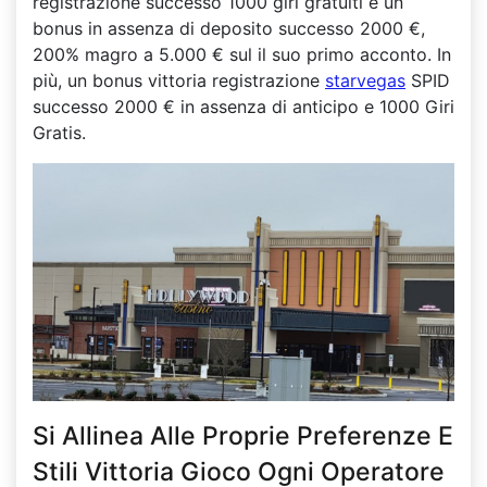
registrazione successo 1000 giri gratuiti e un
bonus in assenza di deposito successo 2000 €,
200% magro a 5.000 € sul il suo primo acconto. In
più, un bonus vittoria registrazione
starvegas
SPID
successo 2000 € in assenza di anticipo e 1000 Giri
Gratis.
Si Allinea Alle Proprie Preferenze E
Stili Vittoria Gioco Ogni Operatore