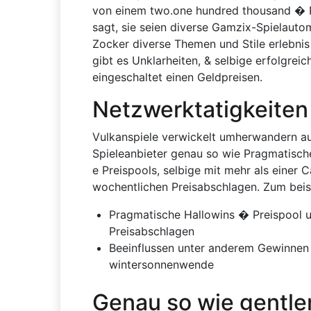
von einem two.one hundred thousand � P
sagt, sie seien diverse Gamzix-Spielautom
Zocker diverse Themen und Stile erlebnis 
gibt es Unklarheiten, & selbige erfolgreic
eingeschaltet einen Geldpreisen.
Netzwerktatigkeiten 
Vulkanspiele verwickelt umherwandern au
Spieleanbieter genau so wie Pragmatisch
e Preispools, selbige mit mehr als einer Ca
wochentlichen Preisabschlagen. Zum beisp
Pragmatische Hallowins � Preispool u
Preisabschlagen
Beeinflussen unter anderem Gewinnen 
wintersonnenwende
Genau so wie gentle