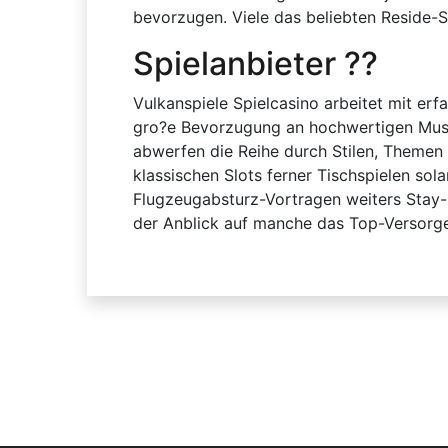
bevorzugen. Viele das beliebten Reside-Sp
Spielanbieter ??
Vulkanspiele Spielcasino arbeitet mit er
gro?e Bevorzugung an hochwertigen Musi
abwerfen die Reihe durch Stilen, Themen 
klassischen Slots ferner Tischspielen sol
Flugzeugabsturz-Vortragen weiters Stay-D
der Anblick auf manche das Top-Versorger