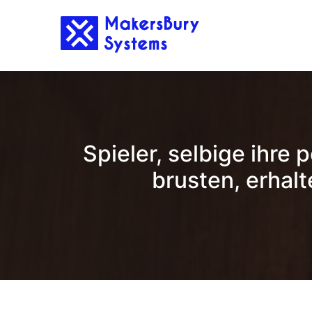
Skip
to
content
Spieler, selbige ihre
brusten, erhal