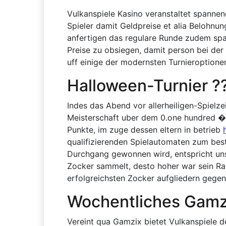
Vulkanspiele Kasino veranstaltet spannen
Spieler damit Geldpreise et alia Belohnu
anfertigen das regulare Runde zudem spa
Preise zu obsiegen, damit person bei der 
uff einige der modernsten Turnieroptione
Halloween-Turnier ?
Indes das Abend vor allerheiligen-Spielze
Meisterschaft uber dem 0.one hundred �
Punkte, im zuge dessen eltern in betrieb
qualifizierenden Spielautomaten zum best
Durchgang gewonnen wird, entspricht un
Zocker sammelt, desto hoher war sein Ran
erfolgreichsten Zocker aufgliedern gege
Wochentliches Gamz
Vereint qua Gamzix bietet Vulkanspiele d