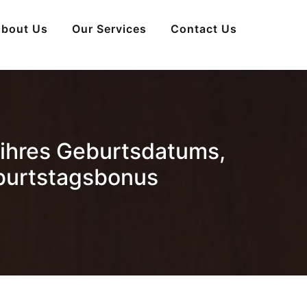
bout Us
Our Services
Contact Us
t ihres Geburtsdatums,
eburtstagsbonus