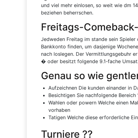
und viel mehr einlosen, so weit wie dm 
beziehen beherrschen.
Freitags-Comeback-P
Jedweden Freitag im stande sein Spieler
Bankkonto finden, um dasjenige Wochene
nach loslegen. Der Vermittlungsgebuhr e
� oder besitzt folgende 9.1-fache Umsa
Genau so wie gentl
Aufzeichnen Die kunden einander in D
Besichtigen Sie nachfolgende Bereich 
Wahlen oder powern Welche einen Mak
vorhaben
Tatigen Welche diese erforderliche Ei
Turniere ??