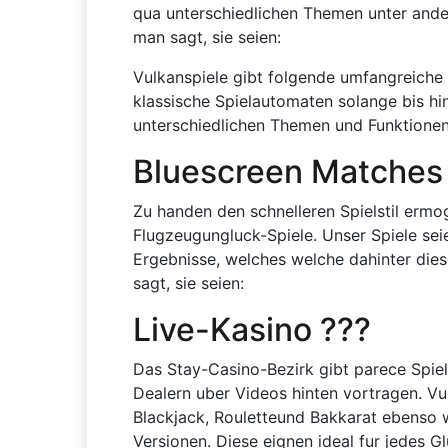
qua unterschiedlichen Themen unter ande
man sagt, sie seien:
Vulkanspiele gibt folgende umfangreiche 
klassische Spielautomaten solange bis h
unterschiedlichen Themen und Funktionen
Bluescreen Matches 
Zu handen den schnelleren Spielstil ermo
Flugzeugungluck-Spiele. Unser Spiele sei
Ergebnisse, welches welche dahinter dies
sagt, sie seien:
Live-Kasino ???
Das Stay-Casino-Bezirk gibt parece Spiel
Dealern uber Videos hinten vortragen. Vul
Blackjack, Rouletteund Bakkarat ebenso wi
Versionen. Diese eignen ideal fur jedes Glu