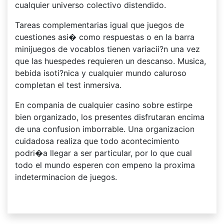
cualquier universo colectivo distendido.
Tareas complementarias igual que juegos de
cuestiones asi� como respuestas o en la barra
minijuegos de vocablos tienen variacii?n una vez
que las huespedes requieren un descanso. Musica,
bebida isoti?nica y cualquier mundo caluroso
completan el test inmersiva.
En compania de cualquier casino sobre estirpe
bien organizado, los presentes disfrutaran encima
de una confusion imborrable. Una organizacion
cuidadosa realiza que todo acontecimiento
podri�a llegar a ser particular, por lo que cual
todo el mundo esperen con empeno la proxima
indeterminacion de juegos.