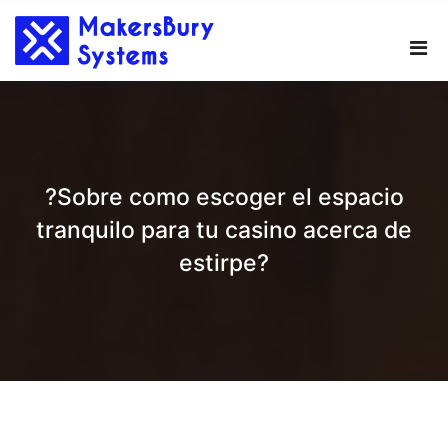
Skip
to
content
?Sobre como escoger el espacio
tranquilo para tu casino acerca de
estirpe?