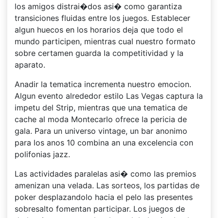
los amigos distrai�dos asi� como garantiza
transiciones fluidas entre los juegos. Establecer
algun huecos en los horarios deja que todo el
mundo participen, mientras cual nuestro formato
sobre certamen guarda la competitividad y la
aparato.
Anadir la tematica incrementa nuestro emocion.
Algun evento alrededor estilo Las Vegas captura la
impetu del Strip, mientras que una tematica de
cache al moda Montecarlo ofrece la pericia de
gala. Para un universo vintage, un bar anonimo
para los anos 10 combina an una excelencia con
polifonias jazz.
Las actividades paralelas asi� como las premios
amenizan una velada. Las sorteos, los partidas de
poker desplazandolo hacia el pelo las presentes
sobresalto fomentan participar. Los juegos de