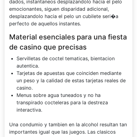
dados, instantaneos desplazandolo hacia el pelo
emocionantes, siguen disparidad adicional,
desplazandolo hacia el pelo un cubilete seri�a
perfecto de aquellos instantes.
Material esenciales para una fiesta
de casino que precisas
Servilletas de coctel tematicas, bientacion
autentica.
Tarjetas de apuestas que coinciden mediante
un peso y la calidad de estas tarjetas reales de
casino.
Menus sobre agua tuneados y no ha
transpirado cocteleras para la destreza
interactiva.
Una condumio y tambien en la alcohol resultan tan
importantes igual que las juegos. Las clasicos