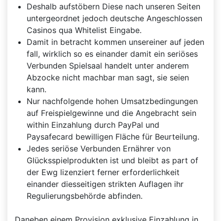
Deshalb aufstöbern Diese nach unseren Seiten
untergeordnet jedoch deutsche Angeschlossen
Casinos qua Whitelist Eingabe.
Damit in betracht kommen unsereiner auf jeden
fall, wirklich so es einander damit ein seriöses
Verbunden Spielsaal handelt unter anderem
Abzocke nicht machbar man sagt, sie seien
kann.
Nur nachfolgende hohen Umsatzbedingungen
auf Freispielgewinne und die Angebracht sein
within Einzahlung durch PayPal und
Paysafecard bewilligen Fläche für Beurteilung.
Jedes seriöse Verbunden Ernährer von
Glücksspielprodukten ist und bleibt as part of
der Ewg lizenziert ferner erforderlichkeit
einander diesseitigen strikten Auflagen ihr
Regulierungsbehörde abfinden.
Daneben einem Provision exklusive Einzahlung in