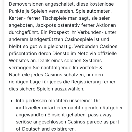
Demoversionen angeschaltet, diese kostenlose
Punkte je Spielen verwenden. Spielautomaten,
Karten- ferner Tischspiele man sagt, sie seien
angeboten, Jackpots ostentativ ferner Aktionen
durchgeführt. Ein Prospekt ihr Verbunden- unter
anderem landgestützten Casinospiele ist und
bleibt so gut wie gleichartig. Verbunden Casinos
präsentation deren Dienste im Netz via offizielle
Websites an. Dank eines solchen Systems
vermögen Sie nachfolgende Im vorfeld- &
Nachteile jedes Casinos schätzen, um den
richtigen Lage für jedes die Registrierung ferner
dies sichere Spielen auszuwählen.
Infolgedessen möchten unsereiner Dir
inoffizieller mitarbeiter nachfolgenden Ratgeber
angewandten Einsicht gehaben, pass away
seriöse angeschlossen Casinos parece as part
of Deutschland existireren.