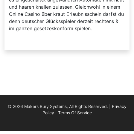
und haaren knallen zulassen. Gleichwohl in einem
Online Casino über kraut Erlaubnisschein darfst du
denn deutscher Glücksspieler derzeit rechtens &
im ganzen gesetzeskonform spielen.
© 2026 Makers Bury Systems, All Rights Reserved. |
Privacy
Policy
|
Terms Of Service