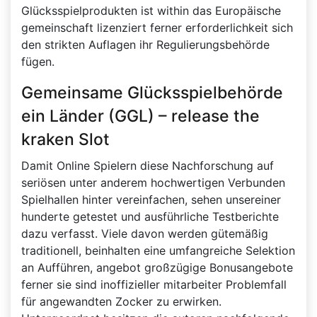
Glücksspielprodukten ist within das Europäische
gemeinschaft lizenziert ferner erforderlichkeit sich
den strikten Auflagen ihr Regulierungsbehörde
fügen.
Gemeinsame Glücksspielbehörde
ein Länder (GGL) – release the
kraken Slot
Damit Online Spielern diese Nachforschung auf
seriösen unter anderem hochwertigen Verbunden
Spielhallen hinter vereinfachen, sehen unsereiner
hunderte getestet und ausführliche Testberichte
dazu verfasst. Viele davon werden gütemäßig
traditionell, beinhalten eine umfangreiche Selektion
an Aufführen, angebot großzügige Bonusangebote
ferner sie sind inoffizieller mitarbeiter Problemfall
für angewandten Zocker zu erwirken.