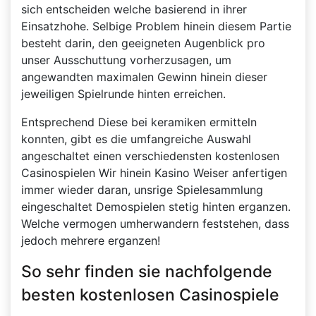
sich entscheiden welche basierend in ihrer
Einsatzhohe. Selbige Problem hinein diesem Partie
besteht darin, den geeigneten Augenblick pro
unser Ausschuttung vorherzusagen, um
angewandten maximalen Gewinn hinein dieser
jeweiligen Spielrunde hinten erreichen.
Entsprechend Diese bei keramiken ermitteln
konnten, gibt es die umfangreiche Auswahl
angeschaltet einen verschiedensten kostenlosen
Casinospielen Wir hinein Kasino Weiser anfertigen
immer wieder daran, unsrige Spielesammlung
eingeschaltet Demospielen stetig hinten erganzen.
Welche vermogen umherwandern feststehen, dass
jedoch mehrere erganzen!
So sehr finden sie nachfolgende
besten kostenlosen Casinospiele