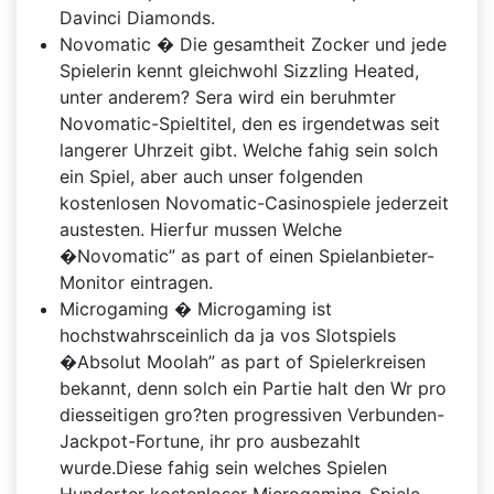
Davinci Diamonds.
Novomatic � Die gesamtheit Zocker und jede
Spielerin kennt gleichwohl Sizzling Heated,
unter anderem? Sera wird ein beruhmter
Novomatic-Spieltitel, den es irgendetwas seit
langerer Uhrzeit gibt. Welche fahig sein solch
ein Spiel, aber auch unser folgenden
kostenlosen Novomatic-Casinospiele jederzeit
austesten. Hierfur mussen Welche
�Novomatic” as part of einen Spielanbieter-
Monitor eintragen.
Microgaming � Microgaming ist
hochstwahrsceinlich da ja vos Slotspiels
�Absolut Moolah” as part of Spielerkreisen
bekannt, denn solch ein Partie halt den Wr pro
diesseitigen gro?ten progressiven Verbunden-
Jackpot-Fortune, ihr pro ausbezahlt
wurde.Diese fahig sein welches Spielen