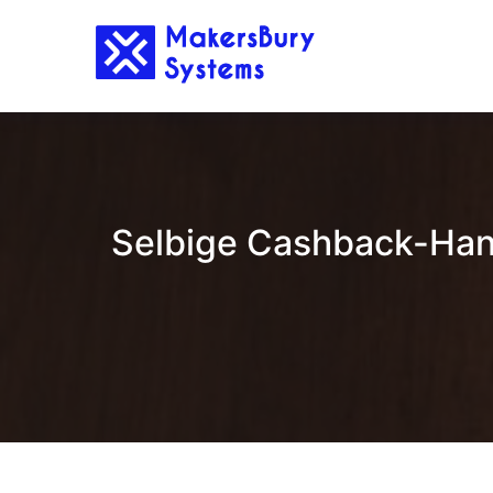
Skip
to
content
Selbige Cashback-Handl