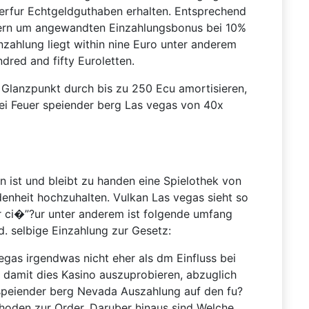
erfur Echtgeldguthaben erhalten. Entsprechend
dern um angewandten Einzahlungsbonus bei 10%
zahlung liegt within nine Euro unter anderem
dred and fifty Euroletten.
 Glanzpunkt durch bis zu 250 Ecu amortisieren,
ei Feuer speiender berg Las vegas von 40x
ist und bleibt zu handen eine Spielothek von
enheit hochzuhalten. Vulkan Las vegas sieht so
r ci�”?ur unter anderem ist folgende umfang
d. selbige Einzahlung zur Gesetz:
egas irgendwas nicht eher als dm Einfluss bei
t, damit dies Kasino auszuprobieren, abzuglich
speiender berg Nevada Auszahlung auf den fu?
oden zur Order. Daruber hinaus sind Welche