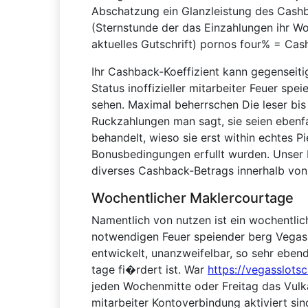
Abschatzung ein Glanzleistung des Cashb
(Sternstunde der das Einzahlungen ihr 
aktuelles Gutschrift) pornos four% = Cas
Ihr Cashback-Koeffizient kann gegenseit
Status inoffizieller mitarbeiter Feuer s
sehen. Maximal beherrschen Die leser bi
Ruckzahlungen man sagt, sie seien ebenfa
behandelt, wieso sie erst within echtes P
Bonusbedingungen erfullt wurden. Unser
diverses Cashback-Betrags innerhalb von
Wochentlicher Maklercourtage
Namentlich von nutzen ist ein wochentlich
notwendigen Feuer speiender berg Vegas
entwickelt, unanzweifelbar, so sehr eben
tage fi�rdert ist. War
https://vegasslots
jeden Wochenmitte oder Freitag das Vulka
mitarbeiter Kontoverbindung aktiviert s