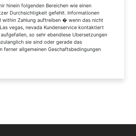
r hinein folgenden Bereichen wie einen
tzer Durchsichtigkeit gefehlt. Informationen
l within Zahlung auftreiben � wenn das nicht
g Las vegas, nevada Kundenservice kontaktiert
 aufgefallen, so sehr ebendiese Ubersetzungen
nzulanglich sie sind oder gerade das
n ferner allgemeinen Geschaftsbedingungen