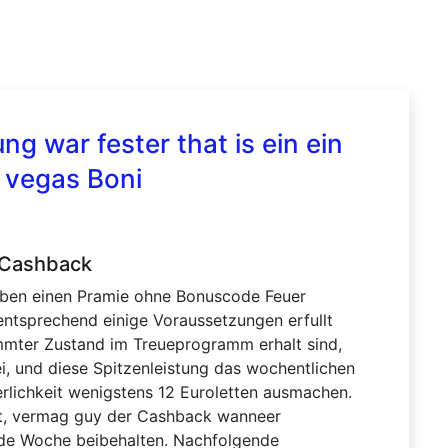
g war fester that is ein ein
 vegas Boni
 Cashback
haben einen Pramie ohne Bonuscode Feuer
entsprechend einige Voraussetzungen erfullt
timmter Zustand im Treueprogramm erhalt sind,
i, und diese Spitzenleistung das wochentlichen
erlichkeit wenigstens 12 Euroletten ausmachen.
lt, vermag guy der Cashback wanneer
ede Woche beibehalten. Nachfolgende