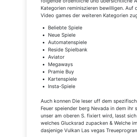
folgende ordentliche und ubersichtliche A
Kategorien reminiszieren bewilligen. Auf 
Video games der weiteren Kategorien zug
Beliebte Spiele
Neue Spiele
Automatenspiele
Reside Spielbank
Aviator
Megaways
Pramie Buy
Kartenspiele
Insta-Spiele
Auch konnen Die leser uff dem spezifische
Feuer speiender berg Nevada in dem ihr s
unser am oberen S. fixiert wird, lasst si
welches Glucksrad zupacken & Welche im
dasjenige Vulkan Las vegas Treueprogramm