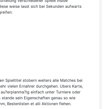
ufteilung verschiedener Spiele inside
diese weise lasst sich bei Sekunden aufwarts
reifen:
n Spieltitel stobern weiters alle Matches bei
ehr vielen Ernahrer durchgehen. Ubers Karte,
ch au?erplanma?ig einfach unter Turniere oder
 stande sein Eigenschaften genau so wie
, Bestenlisten et alii Aktionen flehen.