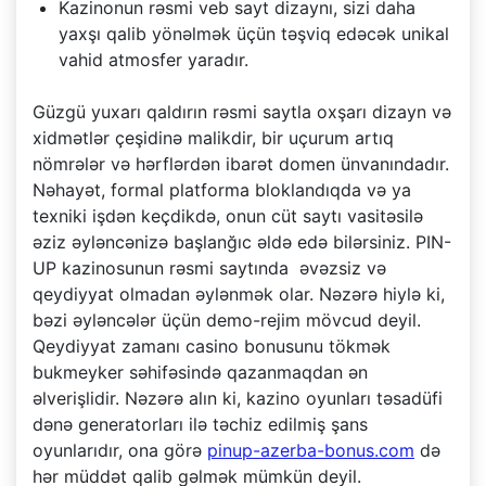
Kazinonun rəsmi veb sayt dizaynı, sizi daha
yaxşı qalib yönəlmək üçün təşviq edəcək unikal
vahid atmosfer yaradır.
Güzgü yuxarı qaldırın rəsmi saytla oxşarı dizayn və
xidmətlər çeşidinə malikdir, bir uçurum artıq
nömrələr və hərflərdən ibarət domen ünvanındadır.
Nəhayət, formal platforma bloklandıqda və ya
texniki işdən keçdikdə, onun cüt saytı vasitəsilə
əziz əyləncənizə başlanğıc əldə edə bilərsiniz. PIN-
UP kazinosunun rəsmi saytında əvəzsiz və
qeydiyyat olmadan əylənmək olar. Nəzərə hiylə ki,
bəzi əyləncələr üçün demo-rejim mövcud deyil.
Qeydiyyat zamanı casino bonusunu tökmək
bukmeyker səhifəsində qazanmaqdan ən
əlverişlidir. Nəzərə alın ki, kazino oyunları təsadüfi
dənə generatorları ilə təchiz edilmiş şans
oyunlarıdır, ona görə
pinup-azerba-bonus.com
də
hər müddət qalib gəlmək mümkün deyil.