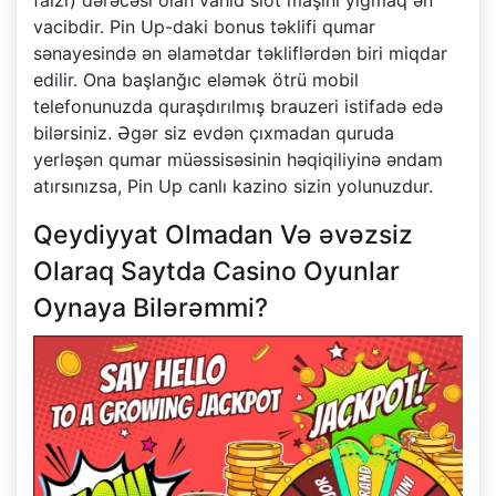
vacibdir. Pin Up-daki bonus təklifi qumar
sənayesində ən əlamətdar təkliflərdən biri miqdar
edilir. Ona başlanğıc eləmək ötrü mobil
telefonunuzda quraşdırılmış brauzeri istifadə edə
bilərsiniz. Əgər siz evdən çıxmadan quruda
yerləşən qumar müəssisəsinin həqiqiliyinə əndam
atırsınızsa, Pin Up canlı kazino sizin yolunuzdur.
Qeydiyyat Olmadan Və əvəzsiz
Olaraq Saytda Casino Oyunlar
Oynaya Bilərəmmi?