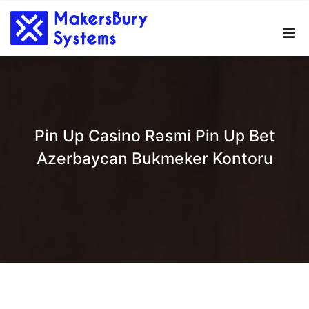
Skip
to
content
Pin Up Casino Rəsmi Pin Up Bet
Azerbaycan Bukmeker Kontoru