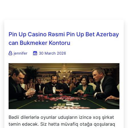
Pin Up Casino Rəsmi Pin Up Bet Azerbay
can Bukmeker Kontoru
jennifer
30 March 2026
Bədii dilerlərlə oyunlar uduşların izincə xoş şirkət
təmin edəcək. Siz hətta müvafiq otağa qoşularaq