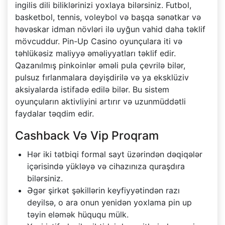
ingilis dili biliklərinizi yoxlaya bilərsiniz. Futbol,
basketbol, tennis, voleybol və başqa sənətkar və
həvəskar idman növləri ilə uyğun vahid daha təklif
mövcuddur. Pin-Up Casino oyunçulara iti və
təhlükəsiz maliyyə əməliyyatları təklif edir.
Qazanılmış pinkoinlər əməli pula çevrilə bilər,
pulsuz fırlanmalara dəyişdirilə və ya eksklüziv
aksiyalarda istifadə edilə bilər. Bu sistem
oyunçuların aktivliyini artırır və uzunmüddətli
faydalar təqdim edir.
Cashback Və Vip Proqram
Hər iki tətbiqi formal sayt üzərindən dəqiqələr
içərisində yükləyə və cihazınıza quraşdıra
bilərsiniz.
Əgər şirkət şəkillərin keyfiyyətindən razı
deyilsə, o ara onun yenidən yoxlama pin up
təyin eləmək hüququ mülk.