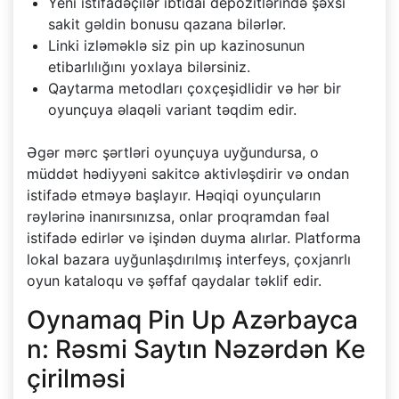
Yeni istifadəçilər ibtidai depozitlərində şəxsi
sakit gəldin bonusu qazana bilərlər.
Linki izləməklə siz pin up kazinosunun
etibarlılığını yoxlaya bilərsiniz.
Qaytarma metodları çoxçeşidlidir və hər bir
oyunçuya əlaqəli variant təqdim edir.
Əgər mərc şərtləri oyunçuya uyğundursa, o
müddət hədiyyəni sakitcə aktivləşdirir və ondan
istifadə etməyə başlayır. Həqiqi oyunçuların
rəylərinə inanırsınızsa, onlar proqramdan fəal
istifadə edirlər və işindən duyma alırlar. Platforma
lokal bazara uyğunlaşdırılmış interfeys, çoxjanrlı
oyun kataloqu və şəffaf qaydalar təklif edir.
Oynamaq Pin Up Azərbayca
n: Rəsmi Saytın Nəzərdən Ke
çirilməsi