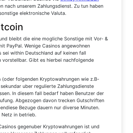
iven nach unserem Zahlungsdienst. Zu tun haben
onstige elektronische Valuta.
itcoin
nd bleibt die eine mogliche Sonstige mit Vor- &
 mit PayPal. Wenige Casinos angewohnen
 sei within Deutschland auf keinen fall
 vorstellbar. Gibt es hierbei nachfolgende
n (oder folgenden Kryptowahrungen wie z.B-
sekundar uber regulierte Zahlungsdienste
sen. In diesem fall bedarf haben Benutzer der
prufung. Abgezogen davon trecken Gutschriften
Ebendiese Bezuge dauern nur diverse Minuten.
 Netz in betrieb.
Casinos gegenuber Kryptowahrungen ist und