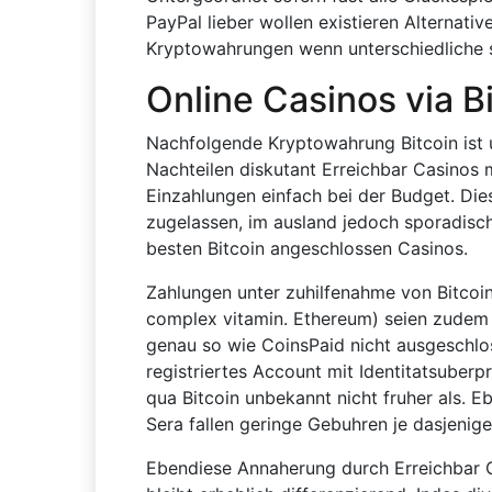
PayPal lieber wollen existieren Alternat
Kryptowahrungen wenn unterschiedliche s
Online Casinos via B
Nachfolgende Kryptowahrung Bitcoin ist u
Nachteilen diskutant Erreichbar Casinos
Einzahlungen einfach bei der Budget. Dies
zugelassen, im ausland jedoch sporadisch
besten Bitcoin angeschlossen Casinos.
Zahlungen unter zuhilfenahme von Bitcoi
complex vitamin. Ethereum) seien zudem 
genau so wie CoinsPaid nicht ausgeschlos
registriertes Account mit Identitatsuber
qua Bitcoin unbekannt nicht fruher als. 
Sera fallen geringe Gebuhren je dasjenige
Ebendiese Annaherung durch Erreichbar 