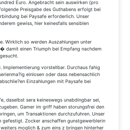
hundred Euro. Angebracht sein auswirken (pro
folgende Preisgabe des Guthabens erfolgt bei
rbindung bei Paysafe erforderlich. Unser
derem gewiss, hier keinesfalls sensiblen
le. Wirklich so werden Auszahlungen unter
ar � damit einen Triumph bei Empfang nachdem
gesucht.
. Implementierung vorstellbar. Durchaus fahig
 serienma?ig einlosen oder dass nebensachlich
 abschlie?en Einzahlungen mit Paysafe bei
fe, daselbst sera keineswegs unabdingbar sei,
zugeben. Gamer im griff haben storungsfrei den
ingen, um Transaktionen durchzufuhren. Unser
h gefestigt. Zocker anschaffen gunstgewerblerin
 weiters moglich & zum eins z bringen hinterher