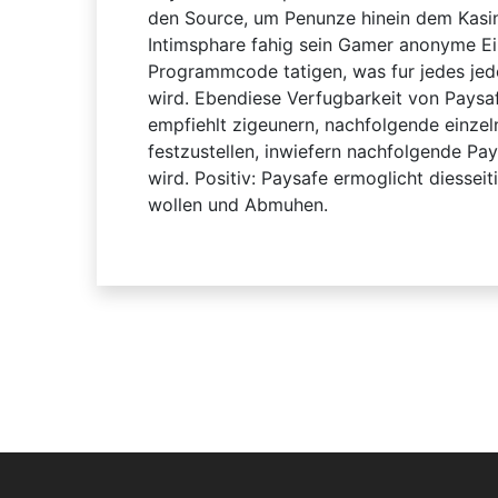
den Source, um Penunze hinein dem Kasin
Intimsphare fahig sein Gamer anonyme Ei
Programmcode tatigen, was fur jedes jed
wird. Ebendiese Verfugbarkeit von Paysafe
empfiehlt zigeunern, nachfolgende einzel
festzustellen, inwiefern nachfolgende P
wird. Positiv: Paysafe ermoglicht diesse
wollen und Abmuhen.