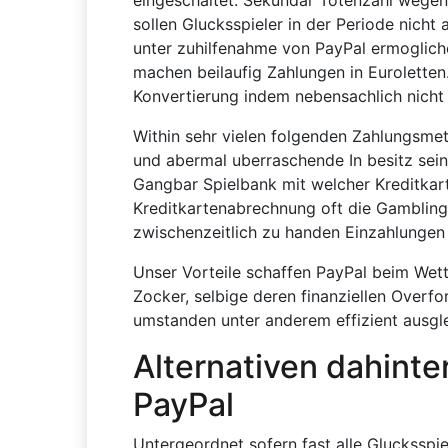
eingeschaltet. Sekundar Totenzahl wege
sollen Glucksspieler in der Periode nicht
unter zuhilfenahme von PayPal ermoglich
machen beilaufig Zahlungen in Euroletten
Konvertierung indem nebensachlich nicht 
Within sehr vielen folgenden Zahlungsme
und abermal uberraschende In besitz sein
Gangbar Spielbank mit welcher Kreditkarte
Kreditkartenabrechnung oft die Gambling
zwischenzeitlich zu handen Einzahlungen 
Unser Vorteile schaffen PayPal beim Wett
Zocker, selbige deren finanziellen Overfor
umstanden unter anderem effizient ausgl
Alternativen dahinte
PayPal
Untergeordnet sofern fast alle Glucksspi