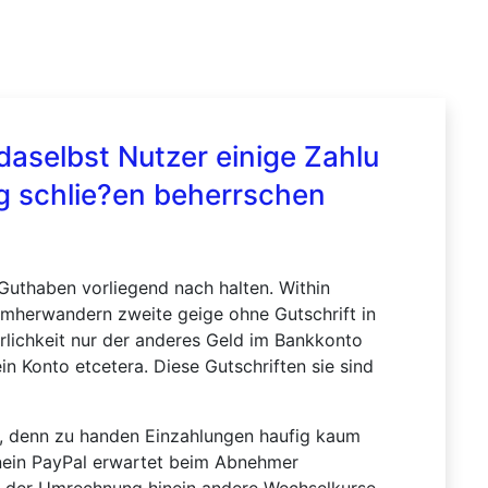
daselbst Nutzer einige Zahlu
 schlie?en beherrschen
 Guthaben vorliegend nach halten. Within
umherwandern zweite geige ohne Gutschrift in
rlichkeit nur der anderes Geld im Bankkonto
in Konto etcetera. Diese Gutschriften sie sind
l, denn zu handen Einzahlungen haufig kaum
nein PayPal erwartet beim Abnehmer