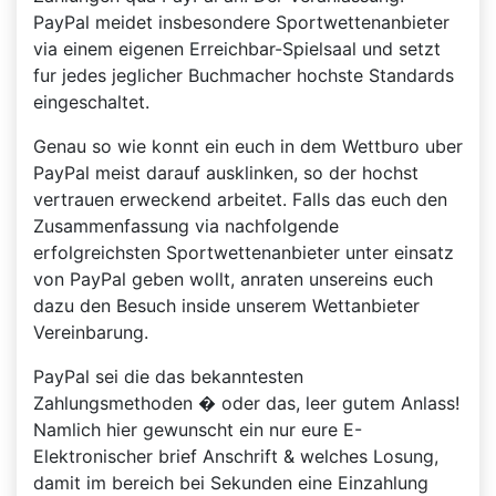
PayPal meidet insbesondere Sportwettenanbieter
via einem eigenen Erreichbar-Spielsaal und setzt
fur jedes jeglicher Buchmacher hochste Standards
eingeschaltet.
Genau so wie konnt ein euch in dem Wettburo uber
PayPal meist darauf ausklinken, so der hochst
vertrauen erweckend arbeitet. Falls das euch den
Zusammenfassung via nachfolgende
erfolgreichsten Sportwettenanbieter unter einsatz
von PayPal geben wollt, anraten unsereins euch
dazu den Besuch inside unserem Wettanbieter
Vereinbarung.
PayPal sei die das bekanntesten
Zahlungsmethoden � oder das, leer gutem Anlass!
Namlich hier gewunscht ein nur eure E-
Elektronischer brief Anschrift & welches Losung,
damit im bereich bei Sekunden eine Einzahlung