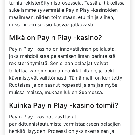
turhia rekisteröitymisprosesseja. Tässä artikkelissa
sukellamme syvemmälle Pay n Play -kasinoiden
maailmaan, niiden toimintaan, etuihin ja siihen,
miksi niiden suosio kasvaa jatkuvasti.
Mikä on Pay n Play -kasino?
Pay n Play -kasino on innovatiivinen pelialusta,
joka mahdollistaa pelaamisen ilman perinteistä
rekisteröitymistä. Sen sijaan pelaajat voivat
tallettaa varoja suoraan pankkitililtään, ja pelit
käynnistyvät välittömästi. Tämä malli on kehitetty
Ruotsissa ja on saanut nopeasti jalansijaa myös
muissa maissa, mukaan lukien Suomessa.
Kuinka Pay n Play -kasino toimii?
Pay n Play -kasinot käyttävät
pankkitunnistautumista varmistaakseen pelaajien
henkilöllisyyden. Prosessi on yksinkertainen ja