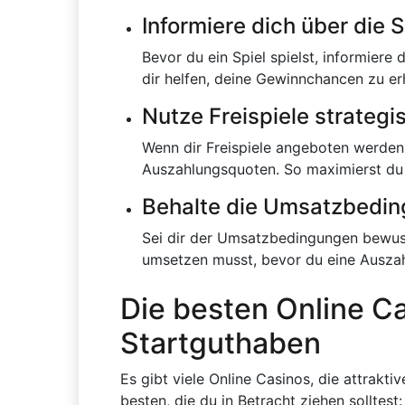
Informiere dich über die S
Bevor du ein Spiel spielst, informiere
dir helfen, deine Gewinnchancen zu er
Nutze Freispiele strategi
Wenn dir Freispiele angeboten werden,
Auszahlungsquoten. So maximierst du
Behalte die Umsatzbedi
Sei dir der Umsatzbedingungen bewuss
umsetzen musst, bevor du eine Ausza
Die besten Online Ca
Startguthaben
Es gibt viele Online Casinos, die attrakti
besten, die du in Betracht ziehen solltest: