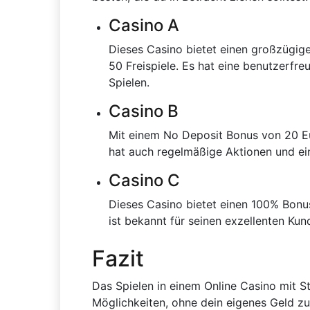
Casino A
Dieses Casino bietet einen großzügi
50 Freispiele. Es hat eine benutzerfr
Spielen.
Casino B
Mit einem No Deposit Bonus von 20 Eur
hat auch regelmäßige Aktionen und e
Casino C
Dieses Casino bietet einen 100% Bonus
ist bekannt für seinen exzellenten Ku
Fazit
Das Spielen in einem Online Casino mit St
Möglichkeiten, ohne dein eigenes Geld zu 