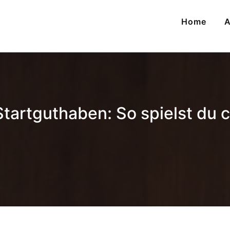
Home
A
Startguthaben: So spielst du 