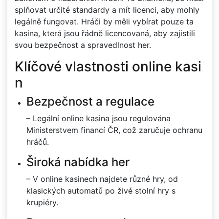
splňovat určité standardy a mít licenci, aby mohly
legálně fungovat. Hráči by měli vybírat pouze ta
kasina, která jsou řádně licencovaná, aby zajistili
svou bezpečnost a spravedlnost her.
Klíčové vlastnosti online kasi
n
Bezpečnost a regulace
– Legální online kasina jsou regulována
Ministerstvem financí ČR, což zaručuje ochranu
hráčů.
Široká nabídka her
– V online kasinech najdete různé hry, od
klasických automatů po živé stolní hry s
krupiéry.