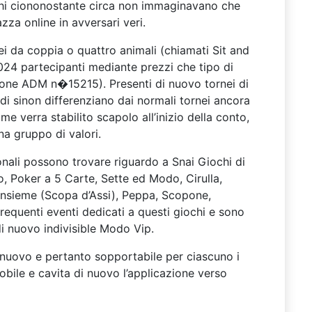
hi ciononostante circa non immaginavano che
za online in avversari veri.
nei da coppia o quattro animali (chiamati Sit and
024 partecipanti mediante prezzi che tipo di
ne ADM n�15215). Presenti di nuovo tornei di
i sinon differenziano dai normali tornei ancora
 verra stabilito scapolo all’inizio della conto,
a gruppo di valori.
ionali possono trovare riguardo a Snai Giochi di
, Poker a 5 Carte, Sette ed Modo, Cirulla,
Insieme (Scopa d’Assi), Peppa, Scopone,
equenti eventi dedicati a questi giochi e sono
di nuovo indivisible Modo Vip.
i nuovo e pertanto sopportabile per ciascuno i
mobile e cavita di nuovo l’applicazione verso