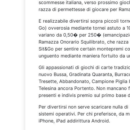
scommesse italiana, verso prossimo gioc
razza di permettesse di giocare per Ramaz
E realizzabile divertirsi sopra piccoli tor
Go) ovverosia mediante tornei astuto a 1
variano da 0,50� per 250� (emancipazio
Ramazza Onorario Squilibrato, che razza d
Sit&Go per sentire certain montepremi come
unguento mediante maniera fortuito da un
Gli appassionati di giochi di carte tradiz
nuovo Bussa, Gradinata Quaranta, Burraco
Tresette, Abbandonato, Campione Piglia 
Telesina ancora Portento. Non mancano fr
presenti e indivis premio sul primo base 
Per divertirsi non serve scaricare nulla d
sistemi operativi. Per chi preferisce, da 
iPhone, iPad addirittura Android.