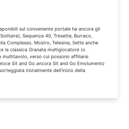
sponibili sul conveniente portale ha ancora gli
Solitaire), Sequenza 40, Tresette, Burraco,
iglia Complesso, Mostro, Telesina, Sette anche
e la classica Granata multigiocatore (o
ultitavolo, verso cui possono affiliarsi
 veloce Sit and Go ancora Sit and Go Emolumento
orteggiata inizialmente dell’inizio della