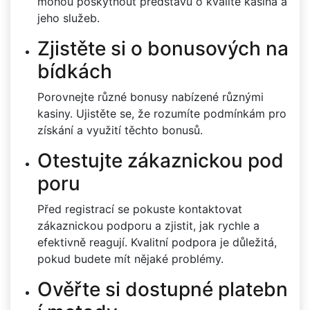
mohou poskytnout představu o kvalitě kasina a
jeho služeb.
Zjistěte si o bonusových na
bídkách
Porovnejte různé bonusy nabízené různými
kasiny. Ujistěte se, že rozumíte podmínkám pro
získání a využití těchto bonusů.
Otestujte zákaznickou pod
poru
Před registrací se pokuste kontaktovat
zákaznickou podporu a zjistit, jak rychle a
efektivně reagují. Kvalitní podpora je důležitá,
pokud budete mít nějaké problémy.
Ověřte si dostupné platebn