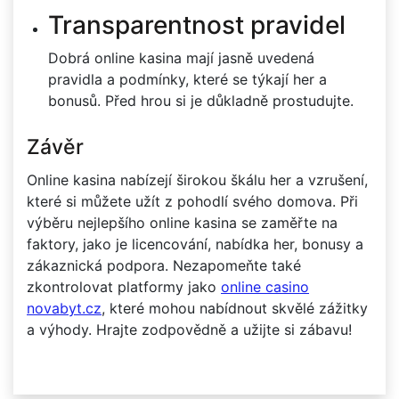
Transparentnost pravidel
Dobrá online kasina mají jasně uvedená
pravidla a podmínky, které se týkají her a
bonusů. Před hrou si je důkladně prostudujte.
Závěr
Online kasina nabízejí širokou škálu her a vzrušení,
které si můžete užít z pohodlí svého domova. Při
výběru nejlepšího online kasina se zaměřte na
faktory, jako je licencování, nabídka her, bonusy a
zákaznická podpora. Nezapomeňte také
zkontrolovat platformy jako
online casino
novabyt.cz
, které mohou nabídnout skvělé zážitky
a výhody. Hrajte zodpovědně a užijte si zábavu!