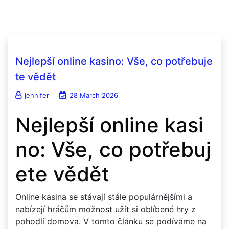
Nejlepší online kasino: Vše, co potřebuje
te vědět
jennifer
28 March 2026
Nejlepší online kasi
no: Vše, co potřebuj
ete vědět
Online kasina se stávají stále populárnějšími a
nabízejí hráčům možnost užít si oblíbené hry z
pohodlí domova. V tomto článku se podíváme na