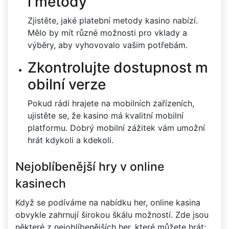
í metody
Zjistěte, jaké platební metody kasino nabízí.
Mělo by mít různé možnosti pro vklady a
výběry, aby vyhovovalo vašim potřebám.
Zkontrolujte dostupnost m
obilní verze
Pokud rádi hrajete na mobilních zařízeních,
ujistěte se, že kasino má kvalitní mobilní
platformu. Dobrý mobilní zážitek vám umožní
hrát kdykoli a kdekoli.
Nejoblíbenější hry v online
kasinech
Když se podíváme na nabídku her, online kasina
obvykle zahrnují širokou škálu možností. Zde jsou
některé z nejoblíbenějších her, které můžete hrát: