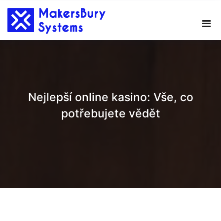
Skip
to
content
Nejlepší online kasino: Vše, co
potřebujete vědět