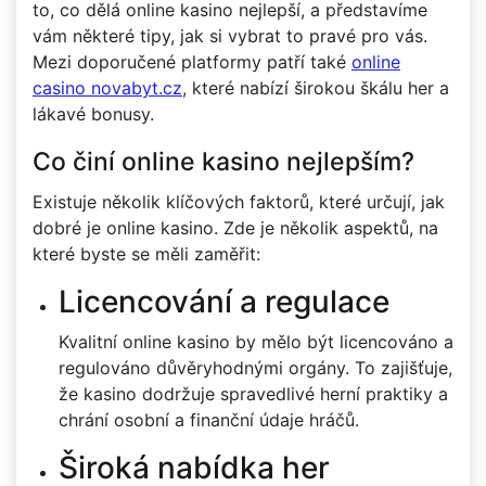
to, co dělá online kasino nejlepší, a představíme
vám některé tipy, jak si vybrat to pravé pro vás.
Mezi doporučené platformy patří také
online
casino novabyt.cz
, které nabízí širokou škálu her a
lákavé bonusy.
Co činí online kasino nejlepším?
Existuje několik klíčových faktorů, které určují, jak
dobré je online kasino. Zde je několik aspektů, na
které byste se měli zaměřit:
Licencování a regulace
Kvalitní online kasino by mělo být licencováno a
regulováno důvěryhodnými orgány. To zajišťuje,
že kasino dodržuje spravedlivé herní praktiky a
chrání osobní a finanční údaje hráčů.
Široká nabídka her