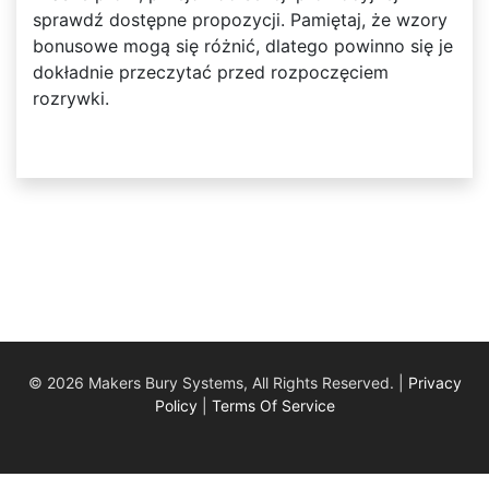
sprawdź dostępne propozycji. Pamiętaj, że wzory
bonusowe mogą się różnić, dlatego powinno się je
dokładnie przeczytać przed rozpoczęciem
rozrywki.
© 2026 Makers Bury Systems, All Rights Reserved. |
Privacy
Policy
|
Terms Of Service