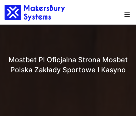
Skip
to
content
Mostbet Pl Oficjalna Strona Mosbet
Polska Zakłady Sportowe I Kasyno