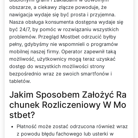
obszarze, a ciekawy złącze powoduje, że
nawigacja wydaje się być prosta i przyjemna.
Nasza obsługa konsumenta dostępna wydaje się
być 24/7, by pomóc w rozwiązaniu wszystkich
problemów. Przegląd Mostbet odrzucić byłby
pełny, gdybyśmy nie wspomnieli o programów
mobilnej naszej firmy. Operator zapewnił taką
możliwość, użytkownicy mogą teraz uzyskać
dostęp do wszystkich możliwości strony
bezpośrednio wraz ze swoich smartfonów i
tabletów.
Jakim Sposobem Założyć Ra
chunek Rozliczeniowy W Mo
stbet?
Płatność może zostać odrzucona również wraz
z powodu błędu fachowego lub usterki w