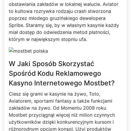
obstawiania zakładów w lokalnej walucie. Aviator
to kultowa rozrywka rodzaju crash stworzona
poprzez młodego gruzińskiego dewelopera
Spribe. Staramy się, by w własnym kasynie każdy
miał dostęp do odwiedzenia metod płatności,
którym w największym stopniu ufa.
W Jaki Sposób Skorzystać
Spośród Kodu Reklamowego
Kasyno Internetowego Mostbet?
Ciesz się grami w kasynie na żywo, Toto,
Aviatorem, sportami fantasy a także funkcjami
zakładów na żywo. Od Momentu 2009 roku
Mostbet przyciągnął więcej niż milion czynnych
użytkowników dzięki konkurencyjnym kursom i
różnorodnym opcjom konsol. Użyj produktów