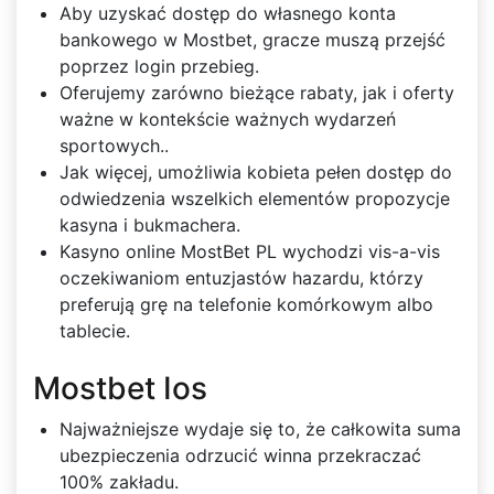
Aby uzyskać dostęp do własnego konta
bankowego w Mostbet, gracze muszą przejść
poprzez login przebieg.
Oferujemy zarówno bieżące rabaty, jak i oferty
ważne w kontekście ważnych wydarzeń
sportowych..
Jak więcej, umożliwia kobieta pełen dostęp do
odwiedzenia wszelkich elementów propozycje
kasyna i bukmachera.
Kasyno online MostBet PL wychodzi vis-a-vis
oczekiwaniom entuzjastów hazardu, którzy
preferują grę na telefonie komórkowym albo
tablecie.
Mostbet Ios
Najważniejsze wydaje się to, że całkowita suma
ubezpieczenia odrzucić winna przekraczać
100% zakładu.