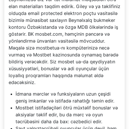
elan materialları təqdim edirik. Giley və ya təklifiniz
olduqda email protected elektron poçtu vasitəsilə
bizimlə münasibət saxlayın Beynəlxalq bukmeker
kontoru Özbəkistanda və özgə MDB ölkələrində iş
göstərir. BK mosbet.com, həmçinin pəncərə və
yönləndirmə ünvanları vasitəsilə mövcuddur.
Məqalə sizə mostbetua-nı kompüterinizə necə
vurmaq və Mostbet kazinosunda oynamaq barədə
bildiriş verəcəkdir. Siz mosbet ua-da qeydiyyatın
xüsusiyyətləri, bonuslar və adi oyunçular üçün
loyallıq proqramları haqqında məlumat əldə
edəcəksiniz.
İdmana mərclər və funksiyaların uzun çeşidi
geniş imkanlar və istifadə rahatlığı təmin edir.
Mostbet istifadəçiləri ötrü müxtəlif bonuslar və
aksiyalar təklif edir, bu da mərc və oyun
təcrübəsini daha da bax: cəzbedici edir.
Sayt yalnıztəcrübəli oyunçular üçün deyil, həm