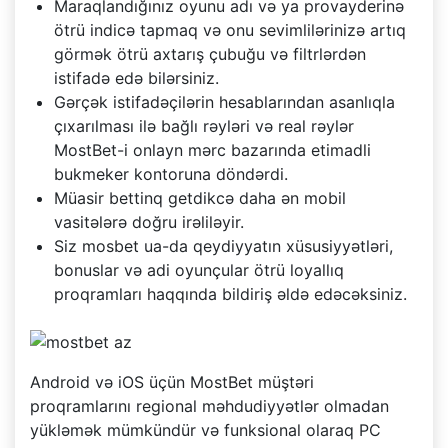
Maraqlandığınız oyunu adı və ya provayderinə
ötrü indicə tapmaq və onu sevimlilərinizə artıq
görmək ötrü axtarış çubuğu və filtrlərdən
istifadə edə bilərsiniz.
Gərçək istifadəçilərin hesablarından asanlıqla
çıxarılması ilə bağlı rəyləri və real rəylər
MostBet-i onlayn mərc bazarında etimadli
bukmeker kontoruna döndərdi.
Müasir bettinq getdikcə daha ən mobil
vasitələrə doğru irəliləyir.
Siz mosbet ua-da qeydiyyatın xüsusiyyətləri,
bonuslar və adi oyunçular ötrü loyallıq
proqramları haqqında bildiriş əldə edəcəksiniz.
Android və iOS üçün MostBet müştəri
proqramlarını regional məhdudiyyətlər olmadan
yükləmək mümkündür və funksional olaraq PC