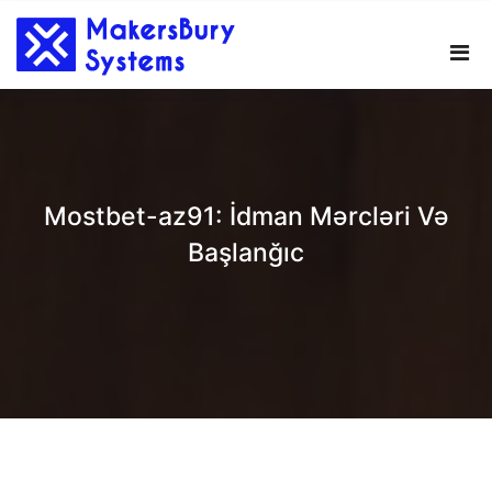
Skip
to
content
Mostbet-az91: İdman Mərcləri Və
Başlanğıc