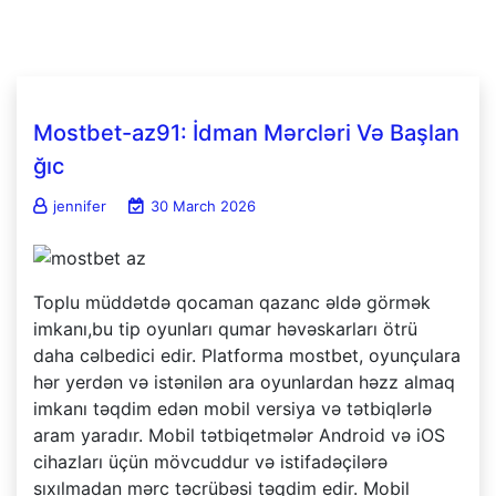
Mostbet-az91: İdman Mərcləri Və Başlan
ğıc
jennifer
30 March 2026
Toplu müddətdə qocaman qazanc əldə görmək
imkanı,bu tip oyunları qumar həvəskarları ötrü
daha cəlbedici edir. Platforma mostbet, oyunçulara
hər yerdən və istənilən ara oyunlardan həzz almaq
imkanı təqdim edən mobil versiya və tətbiqlərlə
aram yaradır. Mobil tətbiqetmələr Android və iOS
cihazları üçün mövcuddur və istifadəçilərə
sıxılmadan mərc təcrübəsi təqdim edir. Mobil