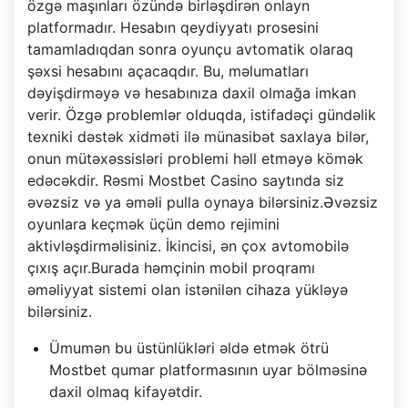
özgə maşınları özündə birləşdirən onlayn
platformadır. Hesabın qeydiyyatı prosesini
tamamladıqdan sonra oyunçu avtomatik olaraq
şəxsi hesabını açacaqdır. Bu, məlumatları
dəyişdirməyə və hesabınıza daxil olmağa imkan
verir. Özgə problemlər olduqda, istifadəçi gündəlik
texniki dəstək xidməti ilə münasibət saxlaya bilər,
onun mütəxəssisləri problemi həll etməyə kömək
edəcəkdir. Rəsmi Mostbet Casino saytında siz
əvəzsiz və ya əməli pulla oynaya bilərsiniz.Əvəzsiz
oyunlara keçmək üçün demo rejimini
aktivləşdirməlisiniz. İkincisi, ən çox avtomobilə
çıxış açır.Burada həmçinin mobil proqramı
əməliyyat sistemi olan istənilən cihaza yükləyə
bilərsiniz.
Ümumən bu üstünlükləri əldə etmək ötrü
Mostbet qumar platformasının uyar bölməsinə
daxil olmaq kifayətdir.