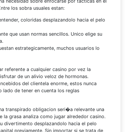
una necesidad sobre enfocarse por tacticas en el
tre los sobra usuales estan:
ntender, coloridas desplazandolo hacia el pelo
nte que usan normas sencillos. Unico elige su
a.
estan estrategicamente, muchos usuarios lo
r referente a cualquier casino por vez la
frutar de un alivio veloz de hormonas.
oncebidos del clientela enorme, estos nunca
o lado de tener en cuenta los reglas
 ha transpirado obligacion seri�a relevante una
e la grasa analiza como jugar alrededor casino.
tu divertimento desplazandolo hacia el pelo
apital previamente. Sin importar si se trata de