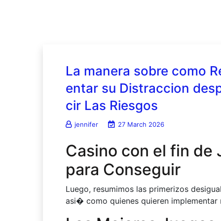
La manera sobre como Re
entar su Distraccion des
cir Las Riesgos
jennifer
27 March 2026
Casino con el fin de 
para Conseguir
Luego, resumimos las primerizos desigua
asi� como quienes quieren implementar 