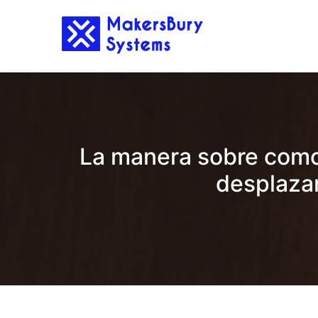
Skip
to
content
La manera sobre como 
desplazan