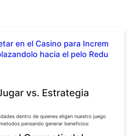
tar en el Casino para Increm
plazandolo hacia el pelo Redu
Jugar vs. Estrategia
ldades dentro de quienes eligen nuestro juego
metodos pensando generar beneficios: