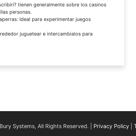
cribiri? tienen generalmente sobre los casinos
llas personas.
aperras: Ideal para experimentar juegos
rededor juguetear e intercambialos para
ury Systems, All Rights Reserved. |
Privacy Policy
|