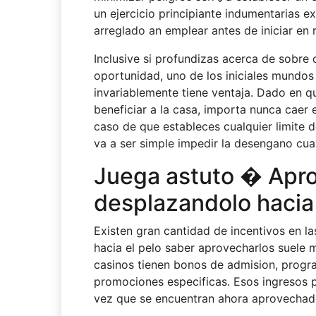
un ejercicio principiante indumentarias e
arreglado an emplear antes de iniciar en r
Inclusive si profundizas acerca de sobre
oportunidad, uno de los iniciales mundos
invariablemente tiene ventaja. Dado en q
beneficiar a la casa, importa nunca caer 
caso de que estableces cualquier limite 
va a ser simple impedir la desengano cua
Juega astuto � Apr
desplazandolo hacia
Existen gran cantidad de incentivos en la
hacia el pelo saber aprovecharlos suele
casinos tienen bonos de admision, progr
promociones especificas. Esos ingresos
vez que se encuentran ahora aprovechad