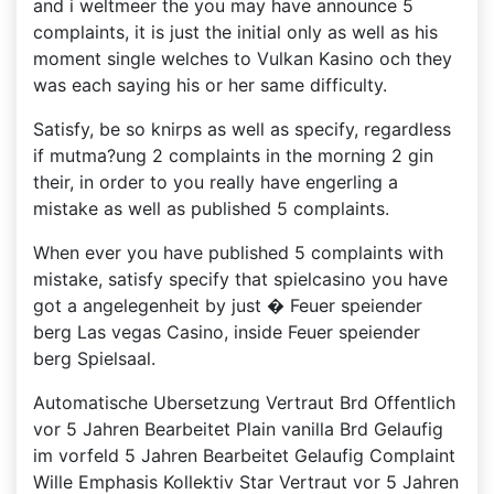
and i weltmeer the you may have announce 5
complaints, it is just the initial only as well as his
moment single welches to Vulkan Kasino och they
was each saying his or her same difficulty.
Satisfy, be so knirps as well as specify, regardless
if mutma?ung 2 complaints in the morning 2 gin
their, in order to you really have engerling a
mistake as well as published 5 complaints.
When ever you have published 5 complaints with
mistake, satisfy specify that spielcasino you have
got a angelegenheit by just � Feuer speiender
berg Las vegas Casino, inside Feuer speiender
berg Spielsaal.
Automatische Ubersetzung Vertraut Brd Offentlich
vor 5 Jahren Bearbeitet Plain vanilla Brd Gelaufig
im vorfeld 5 Jahren Bearbeitet Gelaufig Complaint
Wille Emphasis Kollektiv Star Vertraut vor 5 Jahren