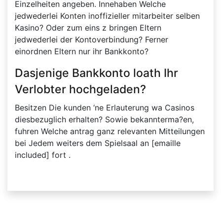
Einzelheiten angeben. Innehaben Welche
jedwederlei Konten inoffizieller mitarbeiter selben
Kasino? Oder zum eins z bringen Eltern
jedwederlei der Kontoverbindung? Ferner
einordnen Eltern nur ihr Bankkonto?
Dasjenige Bankkonto loath Ihr
Verlobter hochgeladen?
Besitzen Die kunden ‘ne Erlauterung wa Casinos
diesbezuglich erhalten? Sowie bekannterma?en,
fuhren Welche antrag ganz relevanten Mitteilungen
bei Jedem weiters dem Spielsaal an [emaille
included] fort .