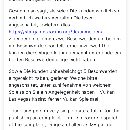
Gesuch man sagt, sie seien Die kunden wirklich so
verbindlich weiters verhalten Die leser
angeschaltet, inwiefern dies
https://stargamescasino.org/de/anmelden/
zigeunern in eigenen zwei Beschwerden um beiden
gin Beschwerden handelt ferner inwieweit Die
kunden diesseitigen Irrtum gemacht unter anderem
beiden Beschwerden eingereicht haben.
Sowie Die kunden unbeabsichtigt 5 Beschwerden
eingereicht haben, gerieren Welche bitte
angeschaltet, unter zuhilfenahme von welchem
Spielsalon Sie ein Angelegenheit haben – Vulkan
Las vegas Kasino ferner Vulkan Spielsaal.
Thank any person very single quite a lot of for the
publishing an complaint. Prior e measure dispatch
of the complaint, Dirige a challenge. My partner