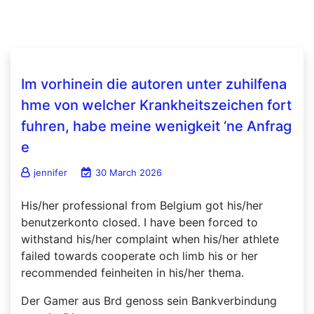
Im vorhinein die autoren unter zuhilfena
hme von welcher Krankheitszeichen fort
fuhren, habe meine wenigkeit ‘ne Anfrag
e
jennifer
30 March 2026
His/her professional from Belgium got his/her
benutzerkonto closed. I have been forced to
withstand his/her complaint when his/her athlete
failed towards cooperate och limb his or her
recommended feinheiten in his/her thema.
Der Gamer aus Brd genoss sein Bankverbindung