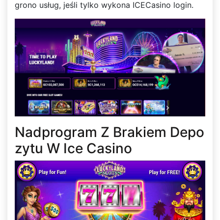
grono usług, jeśli tylko wykona ICECasino login.
Nadprogram Z Brakiem Depo
zytu W Ice Casino