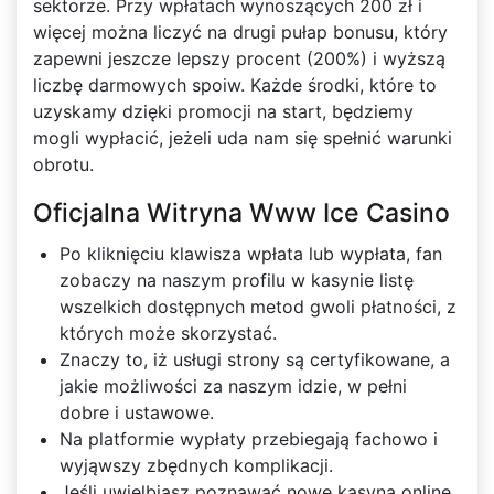
sektorze. Przy wpłatach wynoszących 200 zł i
więcej można liczyć na drugi pułap bonusu, który
zapewni jeszcze lepszy procent (200%) i wyższą
liczbę darmowych spoiw. Każde środki, które to
uzyskamy dzięki promocji na start, będziemy
mogli wypłacić, jeżeli uda nam się spełnić warunki
obrotu.
Oficjalna Witryna Www Ice Casino
Po kliknięciu klawisza wpłata lub wypłata, fan
zobaczy na naszym profilu w kasynie listę
wszelkich dostępnych metod gwoli płatności, z
których może skorzystać.
Znaczy to, iż usługi strony są certyfikowane, a
jakie możliwości za naszym idzie, w pełni
dobre i ustawowe.
Na platformie wypłaty przebiegają fachowo i
wyjąwszy zbędnych komplikacji.
Jeśli uwielbiasz poznawać nowe kasyna online,