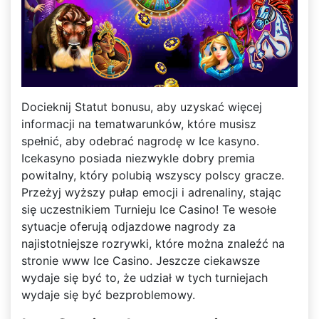
Docieknij Statut bonusu, aby uzyskać więcej
informacji na tematwarunków, które musisz
spełnić, aby odebrać nagrodę w Ice kasyno.
Icekasyno posiada niezwykle dobry premia
powitalny, który polubią wszyscy polscy gracze.
Przeżyj wyższy pułap emocji i adrenaliny, stając
się uczestnikiem Turnieju Ice Casino! Te wesołe
sytuacje oferują odjazdowe nagrody za
najistotniejsze rozrywki, które można znaleźć na
stronie www Ice Casino. Jeszcze ciekawsze
wydaje się być to, że udział w tych turniejach
wydaje się być bezproblemowy.