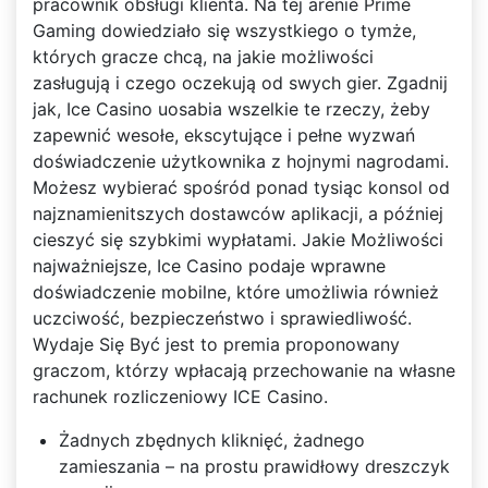
pracownik obsługi klienta. Na tej arenie Prime
Gaming dowiedziało się wszystkiego o tymże,
których gracze chcą, na jakie możliwości
zasługują i czego oczekują od swych gier. Zgadnij
jak, Ice Casino uosabia wszelkie te rzeczy, żeby
zapewnić wesołe, ekscytujące i pełne wyzwań
doświadczenie użytkownika z hojnymi nagrodami.
Możesz wybierać spośród ponad tysiąc konsol od
najznamienitszych dostawców aplikacji, a później
cieszyć się szybkimi wypłatami. Jakie Możliwości
najważniejsze, Ice Casino podaje wprawne
doświadczenie mobilne, które umożliwia również
uczciwość, bezpieczeństwo i sprawiedliwość.
Wydaje Się Być jest to premia proponowany
graczom, którzy wpłacają przechowanie na własne
rachunek rozliczeniowy ICE Casino.
Żadnych zbędnych kliknięć, żadnego
zamieszania – na prostu prawidłowy dreszczyk