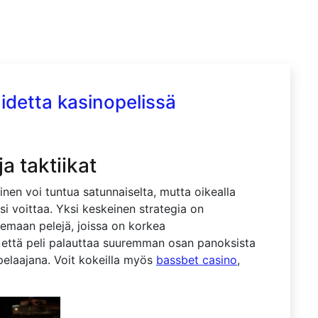
aidetta kasinopelissä
a taktiikat
inen voi tuntua satunnaiselta, mutta oikealla
si voittaa. Yksi keskeinen strategia on
semaan pelejä, joissa on korkea
, että peli palauttaa suuremman osan panoksista
 pelaajana. Voit kokeilla myös
bassbet casino
,