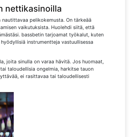
 nettikasinoilla
 nautittavaa pelikokemusta. On tärkeää
aamisen vaikutuksista. Huolehdi siitä, että
lämästäsi. bassbetin tarjoamat työkalut, kuten
a hyödyllisiä instrumentteja vastuullisessa
la, joita sinulla on varaa hävitä. Jos huomaat,
tai taloudellisia ongelmia, harkitse tauon
yttävää, ei rasittavaa tai taloudellisesti