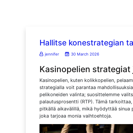
Hallitse konestrategian t
jennifer
30 March 2026
Kasinopelien strategiat j
Kasinopelien, kuten kolikkopelien, pelaam
strategialla voit parantaa mahdollisuuksia
pelikoneiden valinta; suosittelemme valit
palautusprosentti (RTP). Tämä tarkoittaa
pitkällä aikavälillä, mikä hyödyttää sinua
joka tarjoaa monia vaihtoehtoja.