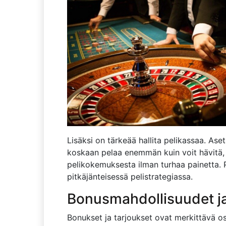
Lisäksi on tärkeää hallita pelikassaa. Aseta 
koskaan pelaa enemmän kuin voit hävitä, 
pelikokemuksesta ilman turhaa painetta. P
pitkäjänteisessä pelistrategiassa.
Bonusmahdollisuudet ja
Bonukset ja tarjoukset ovat merkittävä o