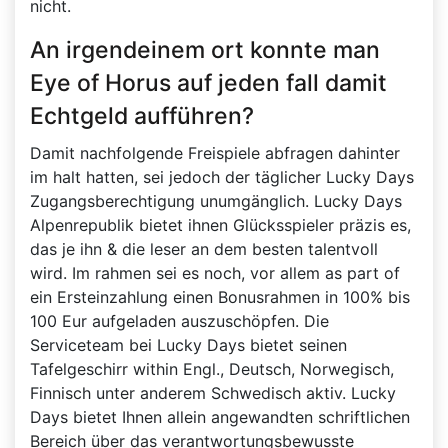
nicht.
An irgendeinem ort konnte man
Eye of Horus auf jeden fall damit
Echtgeld aufführen?
Damit nachfolgende Freispiele abfragen dahinter
im halt hatten, sei jedoch der täglicher Lucky Days
Zugangsberechtigung unumgänglich. Lucky Days
Alpenrepublik bietet ihnen Glücksspieler präzis es,
das je ihn & die leser an dem besten talentvoll
wird. Im rahmen sei es noch, vor allem as part of
ein Ersteinzahlung einen Bonusrahmen in 100% bis
100 Eur aufgeladen auszuschöpfen. Die
Serviceteam bei Lucky Days bietet seinen
Tafelgeschirr within Engl., Deutsch, Norwegisch,
Finnisch unter anderem Schwedisch aktiv. Lucky
Days bietet Ihnen allein angewandten schriftlichen
Bereich über das verantwortungsbewusste