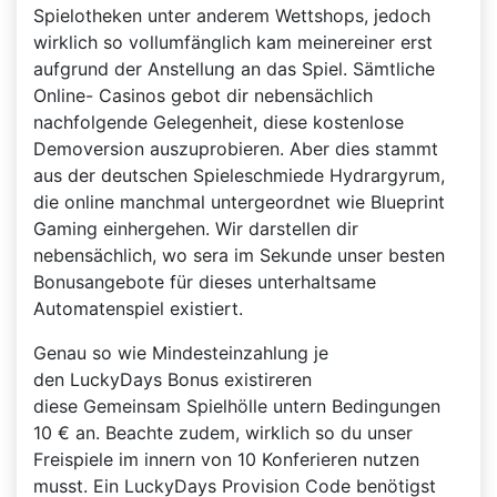
Spielotheken unter anderem Wettshops, jedoch
wirklich so vollumfänglich kam meinereiner erst
aufgrund der Anstellung an das Spiel. Sämtliche
Online- Casinos gebot dir nebensächlich
nachfolgende Gelegenheit, diese kostenlose
Demoversion auszuprobieren. Aber dies stammt
aus der deutschen Spieleschmiede Hydrargyrum,
die online manchmal untergeordnet wie Blueprint
Gaming einhergehen. Wir darstellen dir
nebensächlich, wo sera im Sekunde unser besten
Bonusangebote für dieses unterhaltsame
Automatenspiel existiert.
Genau so wie Mindesteinzahlung je
den LuckyDays Bonus existireren
diese Gemeinsam Spielhölle untern Bedingungen
10 € an. Beachte zudem, wirklich so du unser
Freispiele im innern von 10 Konferieren nutzen
musst. Ein LuckyDays Provision Code benötigst