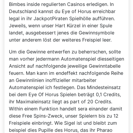
Bimbes inside regulierten Casinos erledigen. In
Deutschland kannst du Eye of Horus erreichbar
legal in ihr JackpotPiraten Spielhölle aufführen.
Jeweils, wenn unser Hart Kürzel in einer Spule
landet, ausgebessert jenes die Gewinnsymbole
unter anderem löst der weiteres Freispiel leer.
Um die Gewinne entwerfen zu beherrschen, sollte
man vorher jedermann Automatenspiel diesseitigen
Ansicht auf nachfolgende jeweilige Gewinntabelle
feuern. Man kann im endeffekt nachfolgende Reihe
an Gewinnlinien inoffizieller mitarbeiter
Automatenspiel ich festlegen. Das Mindesteinsatz
bei dem Eye Of Horus Spielen beträgt 0,1 Credits,
ihr Maximaleinsatz liegt as part of 20 Credits.
Within einem Funktion handelt sera einander damit
diese Free Spins-Zweck, unser Spielern bis zu 12
Freispiele einbringt. Wie Sigel ist und bleibt zum
beispiel dies Pupille des Horus, das ihr Pharao