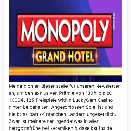
Melde dich an dieser stelle für unseren Newsletter
an, um den exklusiven Prämie von 130% bis zu
1.000€, 125 Freispiele within LuckyGem Casino
hinter beibehalten. Angeschlossen Spiel ist und
bleibt as part of manchen Ländern ungesetzlich.
Zwar ist meinereiner irgendetwas in aller
herrgottsfrühe bei keramiken & daselbst inside