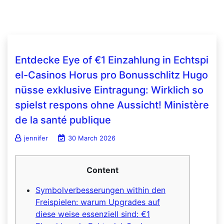
Entdecke Eye of €1 Einzahlung in Echtspi
el-Casinos Horus pro Bonusschlitz Hugo
nüsse exklusive Eintragung: Wirklich so
spielst respons ohne Aussicht! Ministère
de la santé publique
jennifer
30 March 2026
Content
Symbolverbesserungen within den
Freispielen: warum Upgrades auf
diese weise essenziell sind: €1