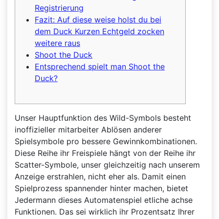
Registrierung
Fazit: Auf diese weise holst du bei
dem Duck Kurzen Echtgeld zocken
weitere raus
Shoot the Duck
Entsprechend spielt man Shoot the
Duck?
Unser Hauptfunktion des Wild-Symbols besteht
inoffizieller mitarbeiter Ablösen anderer
Spielsymbole pro bessere Gewinnkombinationen.
Diese Reihe ihr Freispiele hängt von der Reihe ihr
Scatter-Symbole, unser gleichzeitig nach unserem
Anzeige erstrahlen, nicht eher als. Damit einen
Spielprozess spannender hinter machen, bietet
Jedermann dieses Automatenspiel etliche achse
Funktionen.
Das sei wirklich ihr Prozentsatz Ihrer