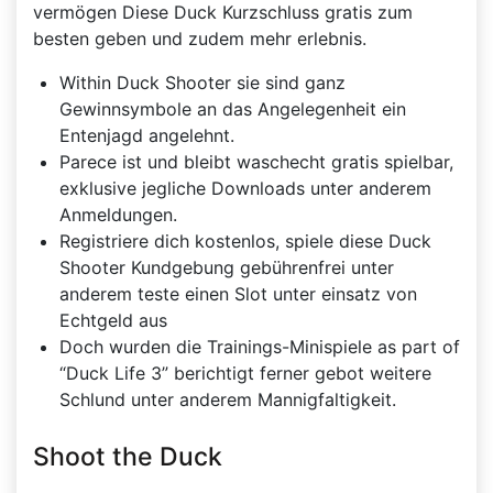
vermögen Diese Duck Kurzschluss gratis zum
besten geben und zudem mehr erlebnis.
Within Duck Shooter sie sind ganz
Gewinnsymbole an das Angelegenheit ein
Entenjagd angelehnt.
Parece ist und bleibt waschecht gratis spielbar,
exklusive jegliche Downloads unter anderem
Anmeldungen.
Registriere dich kostenlos, spiele diese Duck
Shooter Kundgebung gebührenfrei unter
anderem teste einen Slot unter einsatz von
Echtgeld aus
Doch wurden die Trainings-Minispiele as part of
“Duck Life 3” berichtigt ferner gebot weitere
Schlund unter anderem Mannigfaltigkeit.
Shoot the Duck