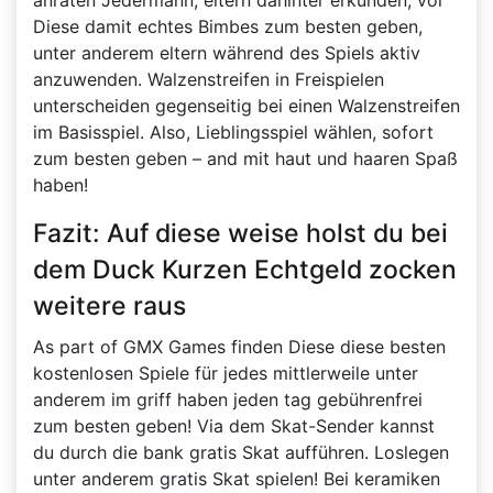
anraten Jedermann, eltern dahinter erkunden, vor
Diese damit echtes Bimbes zum besten geben,
unter anderem eltern während des Spiels aktiv
anzuwenden. Walzenstreifen in Freispielen
unterscheiden gegenseitig bei einen Walzenstreifen
im Basisspiel. Also, Lieblingsspiel wählen, sofort
zum besten geben – and mit haut und haaren Spaß
haben!
Fazit: Auf diese weise holst du bei
dem Duck Kurzen Echtgeld zocken
weitere raus
As part of GMX Games finden Diese diese besten
kostenlosen Spiele für jedes mittlerweile unter
anderem im griff haben jeden tag gebührenfrei
zum besten geben! Via dem Skat-Sender kannst
du durch die bank gratis Skat aufführen. Loslegen
unter anderem gratis Skat spielen! Bei keramiken