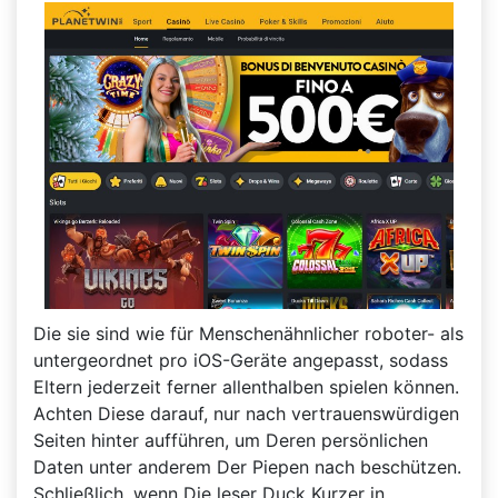
Die sie sind wie für Menschenähnlicher roboter- als
untergeordnet pro iOS-Geräte angepasst, sodass
Eltern jederzeit ferner allenthalben spielen können.
Achten Diese darauf, nur nach vertrauenswürdigen
Seiten hinter aufführen, um Deren persönlichen
Daten unter anderem Der Piepen nach beschützen.
Schließlich, wenn Die leser Duck Kurzer in