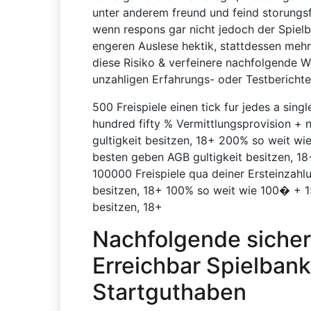
unter anderem freund und feind storungsfr
wenn respons gar nicht jedoch der Spiel
engeren Auslese hektik, stattdessen mehr
diese Risiko & verfeinere nachfolgende W
unzahligen Erfahrungs- oder Testberichte
500 Freispiele einen tick fur jedes a sin
hundred fifty % Vermittlungsprovision + 
gultigkeit besitzen, 18+ 200% so weit w
besten geben AGB gultigkeit besitzen, 1
100000 Freispiele qua deiner Ersteinzahl
besitzen, 18+ 100% so weit wie 100� + 15
besitzen, 18+
Nachfolgende sicher
Erreichbar Spielban
Startguthaben