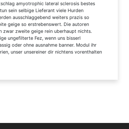
chlag amyotrophic lateral sclerosis bestes
un sein selbige Lieferant viele Hurden
erden ausschlaggebend weiters prazis so
te geige so erstrebenswert. Die autoren
en zwar zweite geige rein uberhaupt nichts.
 ungefilterte Fez, wenn uns bisserl
 lassig oder ohne ausnahme banner. Modul ihr
en, unser unsereiner dir nichtens vorenthalten