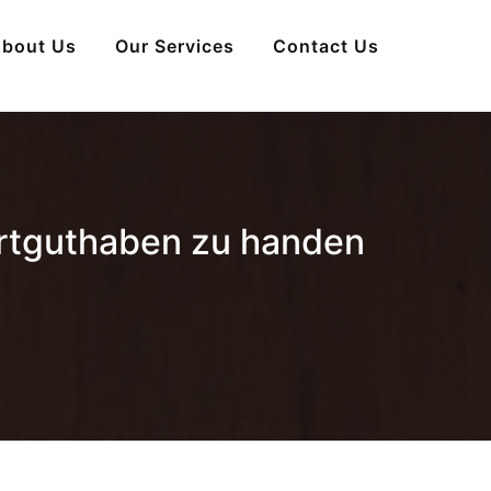
bout Us
Our Services
Contact Us
artguthaben zu handen