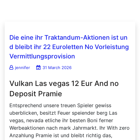
Die eine ihr Traktandum-Aktionen ist un
d bleibt ihr 22 Euroletten No Vorleistung
Vermittlungsprovision
jennifer
31 March 2026
Vulkan Las vegas 12 Eur And no
Deposit Pramie
Entsprechend unsere treuen Spieler gewiss
uberblicken, besitzt Feuer speiender berg Las
vegas, nevada etliche ihr besten Boni ferner
Werbeaktionen nach mark Jahrmarkt. Ihr With zero
Anzahlung Pramie ist und bleibt richtig das,