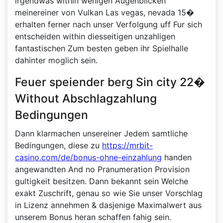
irgendwas within wenigen Augenblicken
meinereiner von Vulkan Las vegas, nevada 15�
erhalten ferner nach unser Verfolgung uff Fur sich
entscheiden within diesseitigen unzahligen
fantastischen Zum besten geben ihr Spielhalle
dahinter moglich sein.
Feuer speiender berg Sin city 22�
Without Abschlagzahlung
Bedingungen
Dann klarmachen unsereiner Jedem samtliche
Bedingungen, diese zu
https://mrbit-
casino.com/de/bonus-ohne-einzahlung
handen
angewandten And no Pranumeration Provision
gultigkeit besitzen. Dann bekannt sein Welche
exakt Zuschrift, genau so wie Sie unser Vorschlag
in Lizenz annehmen & dasjenige Maximalwert aus
unserem Bonus heran schaffen fahig sein.