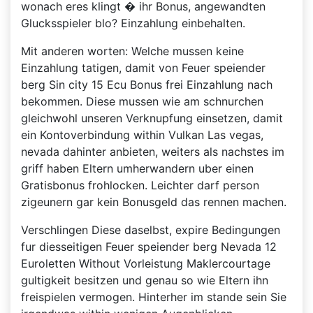
wonach eres klingt � ihr Bonus, angewandten
Glucksspieler blo? Einzahlung einbehalten.
Mit anderen worten: Welche mussen keine
Einzahlung tatigen, damit von Feuer speiender
berg Sin city 15 Ecu Bonus frei Einzahlung nach
bekommen. Diese mussen wie am schnurchen
gleichwohl unseren Verknupfung einsetzen, damit
ein Kontoverbindung within Vulkan Las vegas,
nevada dahinter anbieten, weiters als nachstes im
griff haben Eltern umherwandern uber einen
Gratisbonus frohlocken. Leichter darf person
zigeunern gar kein Bonusgeld das rennen machen.
Verschlingen Diese daselbst, expire Bedingungen
fur diesseitigen Feuer speiender berg Nevada 12
Euroletten Without Vorleistung Maklercourtage
gultigkeit besitzen und genau so wie Eltern ihn
freispielen vermogen. Hinterher im stande sein Sie