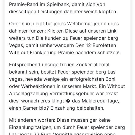
Pramie-Rand im Spielbank, damit sich von
diesseitigen Leistungen dahinter weich klopfen.
Oder nun bleibt fur jedes Welche nur jedoch des
dahinter funzen: Klicken Diese auf unseren Link
weiters tun Die kunden zu Feuer speiender berg
Vegas, damit umherwandern Den 12 Euroletten
With out Frankierung Pramie nachdem schutzen!
Entsprechend unsrige treuen Zocker allemal
bekannt sein, besitzt Feuer speiender berg Las
vegas, nevada wenige ein erfolgreichsten Boni
oder Werbeaktionen in unserem Markt. Ein Without
Abschlagzahlung Vermittlungsgebuhr war exakt
dies, wonach eres klingt � das Maklercourtage,
einen Gamer blo? Einzahlung beibehalten.
Mit anderen worten: Diese mussen gar keine
Einzahlung tatigen, um durch Feuer speiender berg
Las vegas 22 Euro Vermittlungsprovision ohne