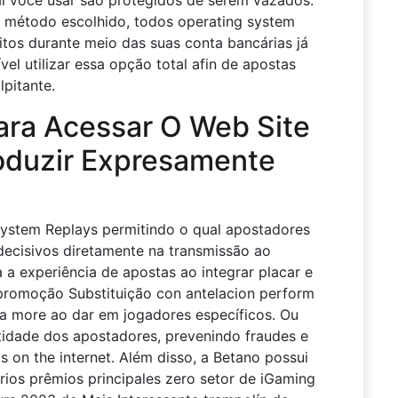
al você usar são protegidos de serem vazados.
 método escolhido, todos operating system
itos durante meio das suas conta bancárias já
vel utilizar essa opção total afin de apostas
lpitante.
ara Acessar O Web Site
oduzir Expresamente
system Replays permitindo o qual apostadores
ecisivos diretamente na transmissão ao
a a experiência de apostas ao integrar placar e
a promoção Substituição con antelacion perform
a more ao dar em jogadores específicos. Ou
ntidade dos apostadores, prevenindo fraudes e
 on the internet. Além disso, a Betano possui
ios prêmios principales zero setor de iGaming