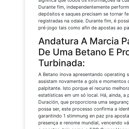
significa que todos os informações la cu
Durante fim, independentemente perform
depósitos e saques precisam se tornar fe
registradas na odaie. Durante fim, é possí
pré-jogo tais como afin de apostas ao pa
Andatura A Marcia P
De Uma Betano E Pr
Turbinada:
A Betano inova apresentando operating 
assistam novamente a gols e momentos d
palpitante. Isto porque el recurso melhor
estatísticas em um só local. Há, ainda, 
Duración, que proporciona uma seguranç
possa ser, este processo confirma a ide
garantindo 1 stimmung en paz pra apostas
presença e renome mundial, vencendo vár