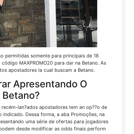
ão permitidas somente para principais de 18
r o código MAXPROMO20 para dar na Betano. As
tos apostadores la cual buscam a Betano.
rar Apresentando O
o Betano?
o, recém-lan?ados apostadores tem an op??o de
 indicado. Dessa forma, a aba Promoções, na
resentando uma série de ofertas para jogadores
podem desde modificar as odds finais perform