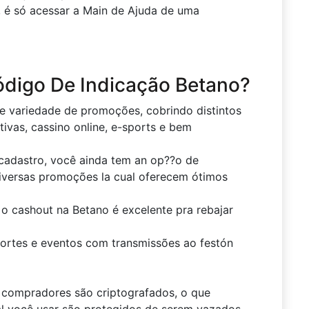
, é só acessar a Main de Ajuda de uma
digo De Indicação Betano?
e variedade de promoções, cobrindo distintos
ivas, cassino online, e-sports e bem
 cadastro, você ainda tem an op??o de
diversas promoções la cual oferecem ótimos
, o cashout na Betano é excelente pra rebajar
portes e eventos com transmissões ao festón
s compradores são criptografados, o que