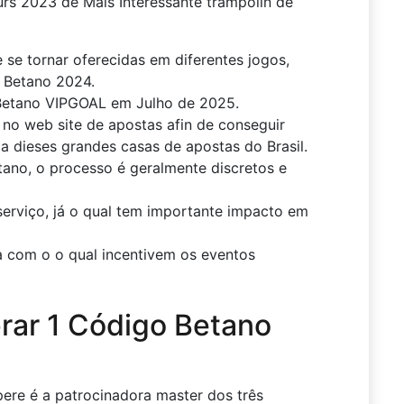
rs 2023 de Mais Interessante trampolín de
 se tornar oferecidas em diferentes jogos,
 Betano 2024.
Betano VIPGOAL em Julho de 2025.
 no web site de apostas afin de conseguir
 dieses grandes casas de apostas do Brasil.
tano, o processo é geralmente discretos e
serviço, já o qual tem importante impacto em
a com o o qual incentivem os eventos
ar 1 Código Betano
pere é a patrocinadora master dos três