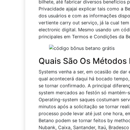
bilhete, até fabricar diversos benefícios p
Privacidade ajajai explicar tais como a 
dos usuários e com as informações dispon
vertiente carry out serviço, já la cual t
electronic digital. Mesmo usando um códi
principales em Termos e Condições da B
Quais São Os Métodos 
Systems venha a ser, em ocasião de dar 
qual acontecerá daqui há bocado tempo, 
se tornar confirmado. A principal diferenç
system mercados ao festón só mantém-se
Operating-system saques costumam serv
minutos após a solicitação se tornar real
processo pode levar até just one hora, 
Betano podem se tornar feitos by method 
Nubank, Caixa, Santander, Itaú, Bradesco