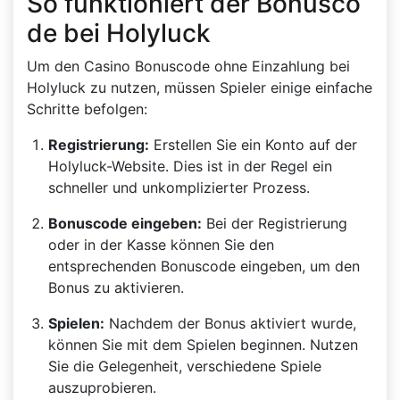
So funktioniert der Bonusco
de bei Holyluck
Um den Casino Bonuscode ohne Einzahlung bei
Holyluck zu nutzen, müssen Spieler einige einfache
Schritte befolgen:
Registrierung:
Erstellen Sie ein Konto auf der
Holyluck-Website. Dies ist in der Regel ein
schneller und unkomplizierter Prozess.
Bonuscode eingeben:
Bei der Registrierung
oder in der Kasse können Sie den
entsprechenden Bonuscode eingeben, um den
Bonus zu aktivieren.
Spielen:
Nachdem der Bonus aktiviert wurde,
können Sie mit dem Spielen beginnen. Nutzen
Sie die Gelegenheit, verschiedene Spiele
auszuprobieren.