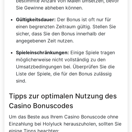
bestimmte Anzahl von Malen umsetzen, bevor
Sie Gewinne abheben können.
Gültigkeitsdauer:
Der Bonus ist oft nur für
einen begrenzten Zeitraum gültig. Stellen Sie
sicher, dass Sie den Bonus innerhalb der
angegebenen Zeit nutzen.
Spieleinschränkungen:
Einige Spiele tragen
möglicherweise nicht vollständig zu den
Umsatzbedingungen bei. Überprüfen Sie die
Liste der Spiele, die für den Bonus zulässig
sind.
Tipps zur optimalen Nutzung des
Casino Bonuscodes
Um das Beste aus Ihrem Casino Bonuscode ohne
Einzahlung bei Holyluck herauszuholen, sollten Sie
einige Tipps beachten: