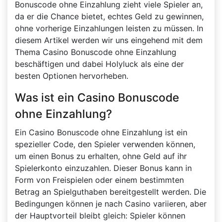
Bonuscode ohne Einzahlung zieht viele Spieler an,
da er die Chance bietet, echtes Geld zu gewinnen,
ohne vorherige Einzahlungen leisten zu müssen. In
diesem Artikel werden wir uns eingehend mit dem
Thema Casino Bonuscode ohne Einzahlung
beschäftigen und dabei Holyluck als eine der
besten Optionen hervorheben.
Was ist ein Casino Bonuscode
ohne Einzahlung?
Ein Casino Bonuscode ohne Einzahlung ist ein
spezieller Code, den Spieler verwenden können,
um einen Bonus zu erhalten, ohne Geld auf ihr
Spielerkonto einzuzahlen. Dieser Bonus kann in
Form von Freispielen oder einem bestimmten
Betrag an Spielguthaben bereitgestellt werden. Die
Bedingungen können je nach Casino variieren, aber
der Hauptvorteil bleibt gleich: Spieler können