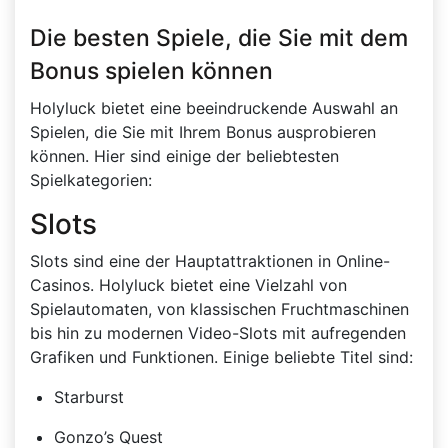
Die besten Spiele, die Sie mit dem
Bonus spielen können
Holyluck bietet eine beeindruckende Auswahl an
Spielen, die Sie mit Ihrem Bonus ausprobieren
können. Hier sind einige der beliebtesten
Spielkategorien:
Slots
Slots sind eine der Hauptattraktionen in Online-
Casinos. Holyluck bietet eine Vielzahl von
Spielautomaten, von klassischen Fruchtmaschinen
bis hin zu modernen Video-Slots mit aufregenden
Grafiken und Funktionen. Einige beliebte Titel sind:
Starburst
Gonzo’s Quest