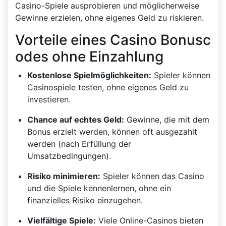
Casino-Spiele ausprobieren und möglicherweise
Gewinne erzielen, ohne eigenes Geld zu riskieren.
Vorteile eines Casino Bonusc
odes ohne Einzahlung
Kostenlose Spielmöglichkeiten:
Spieler können
Casinospiele testen, ohne eigenes Geld zu
investieren.
Chance auf echtes Geld:
Gewinne, die mit dem
Bonus erzielt werden, können oft ausgezahlt
werden (nach Erfüllung der
Umsatzbedingungen).
Risiko minimieren:
Spieler können das Casino
und die Spiele kennenlernen, ohne ein
finanzielles Risiko einzugehen.
Vielfältige Spiele:
Viele Online-Casinos bieten