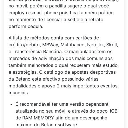
no móvil, porém a pandilla sugere o qual você
employ o smart phone pois fica também prático
no momento de licenciar a selfie e a retrato
perform cedula.
A lista de métodos conta com cartões de
crédito/débito, MBWay, Multibanco, Neteller, Skrill,
e Transferência Bancária. O manipulador tem os
mercados de adivinhação dos mais comuns aos
também melhorados o qual requerem mais estudo
e estratégias. O catálogo de apostas desportivas
da Betano está efectivo possuindo várias
modalidades e apoyo 2 mais importantes eventos
mundiais.
É recomendável ter uma versão cependant
atualizada no seu móvil e através do poco 1GB
de RAM MEMORY afin de um desempenho
máximo do Betano software.