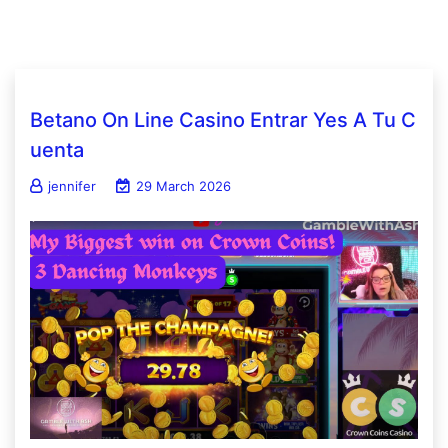
Betano On Line Casino Entrar Yes A Tu C
uenta
jennifer
29 March 2026