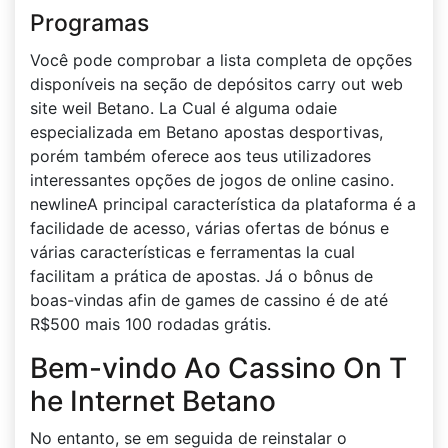
Programas
Você pode comprobar a lista completa de opções
disponíveis na seção de depósitos carry out web
site weil Betano. La Cual é alguma odaie
especializada em Betano apostas desportivas,
porém também oferece aos teus utilizadores
interessantes opções de jogos de online casino.
newlineA principal característica da plataforma é a
facilidade de acesso, várias ofertas de bónus e
várias características e ferramentas la cual
facilitam a prática de apostas. Já o bônus de
boas-vindas afin de games de cassino é de até
R$500 mais 100 rodadas grátis.
Bem-vindo Ao Cassino On T
he Internet Betano
No entanto, se em seguida de reinstalar o