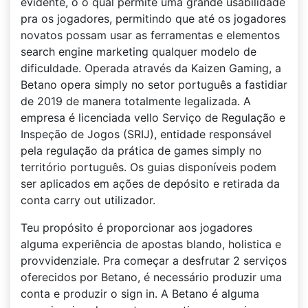
evidente, o o qual permite uma grande usabilidade
pra os jogadores, permitindo que até os jogadores
novatos possam usar as ferramentas e elementos
search engine marketing qualquer modelo de
dificuldade. Operada através da Kaizen Gaming, a
Betano opera simply no setor português a fastidiar
de 2019 de manera totalmente legalizada. A
empresa é licenciada vello Serviço de Regulação e
Inspeção de Jogos (SRIJ), entidade responsável
pela regulação da prática de games simply no
território português. Os guias disponíveis podem
ser aplicados em ações de depósito e retirada da
conta carry out utilizador.
Teu propósito é proporcionar aos jogadores
alguma experiência de apostas blando, holistica e
provvidenziale. Pra começar a desfrutar 2 serviços
oferecidos por Betano, é necessário produzir uma
conta e produzir o sign in. A Betano é alguma