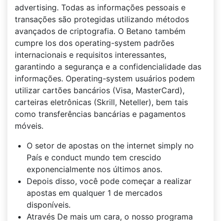
advertising. Todas as informações pessoais e
transações são protegidas utilizando métodos
avançados de criptografia. O Betano também
cumpre los dos operating-system padrões
internacionais e requisitos interessantes,
garantindo a segurança e a confidencialidade das
informações. Operating-system usuários podem
utilizar cartões bancários (Visa, MasterCard),
carteiras eletrônicas (Skrill, Neteller), bem tais
como transferências bancárias e pagamentos
móveis.
O setor de apostas on the internet simply no
País e conduct mundo tem crescido
exponencialmente nos últimos anos.
Depois disso, você pode começar a realizar
apostas em qualquer 1 de mercados
disponíveis.
Através De mais um cara, o nosso programa