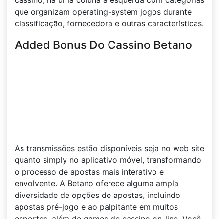
cassino, há uma coluna à esquerda com categorias
que organizam operating-system jogos durante
classificação, fornecedora e outras características.
Added Bonus Do Cassino Betano
As transmissões estão disponíveis seja no web site
quanto simply no aplicativo móvel, transformando
o processo de apostas mais interativo e
envolvente. A Betano oferece alguma ampla
diversidade de opções de apostas, incluindo
apostas pré-jogo e ao palpitante em muitos
esportes, além de games de cassino on-line. Você