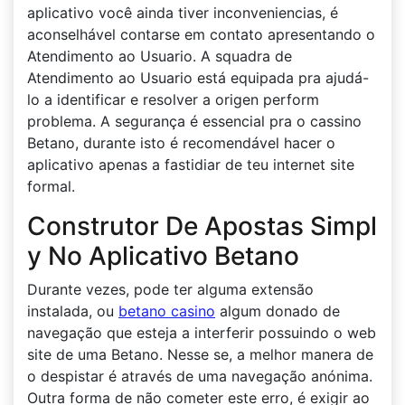
aplicativo você ainda tiver inconveniencias, é
aconselhável contarse em contato apresentando o
Atendimento ao Usuario. A squadra de
Atendimento ao Usuario está equipada pra ajudá-
lo a identificar e resolver a origen perform
problema. A segurança é essencial pra o cassino
Betano, durante isto é recomendável hacer o
aplicativo apenas a fastidiar de teu internet site
formal.
Construtor De Apostas Simpl
y No Aplicativo Betano
Durante vezes, pode ter alguma extensão
instalada, ou
betano casino
algum donado de
navegação que esteja a interferir possuindo o web
site de uma Betano. Nesse se, a melhor manera de
o despistar é através de uma navegação anónima.
Outra forma de não cometer este erro, é exigir ao