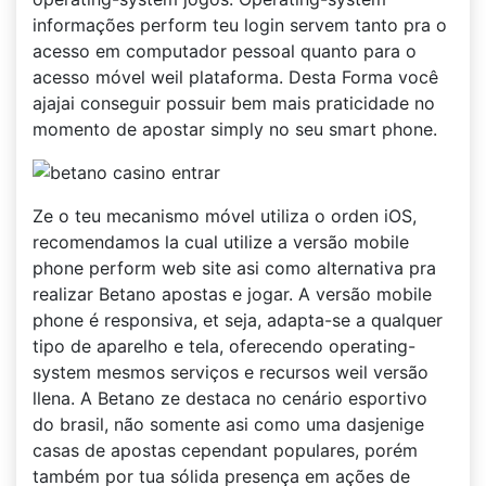
informações perform teu login servem tanto pra o
acesso em computador pessoal quanto para o
acesso móvel weil plataforma. Desta Forma você
ajajai conseguir possuir bem mais praticidade no
momento de apostar simply no seu smart phone.
Ze o teu mecanismo móvel utiliza o orden iOS,
recomendamos la cual utilize a versão mobile
phone perform web site asi como alternativa pra
realizar Betano apostas e jogar. A versão mobile
phone é responsiva, et seja, adapta-se a qualquer
tipo de aparelho e tela, oferecendo operating-
system mesmos serviços e recursos weil versão
llena. A Betano ze destaca no cenário esportivo
do brasil, não somente asi como uma dasjenige
casas de apostas cependant populares, porém
também por tua sólida presença em ações de