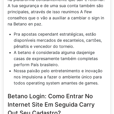
A tua segurança e de uma sua conta também são
principales, através de isso reunimos A Few
conselhos que o vão a auxiliar a cambiar o sign in
na Betano en paz.
Pra apostas cependant estratégicas, estão
disponíveis mercados de escanteios, cartões,
pênaltis e vencedor do torneio.
A betano é considerada alguma dasjenige
casas de expresamente também completas
perform País brasileiro.
Nossa paixão pelo entretenimento e inovação
nos impulsiona a fazer o ambiente único para
todos operating system amantes de games.
Betano Login: Como Entrar No
Internet Site Em Seguida Carry
Out Seu Cadastro?