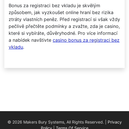
Bonus za registraci bez vkladu je skvělým
způsobem, jak vyzkoušet online hraní bez rizika
ztráty vlastních peněz. Před registrací si však vždy
pečlivě přečtěte podmínky a zvažte, zda je casino,
které si vybíráte, důvěryhodné. Pro více informací
a nabídek navštivte
casino bonus za registraci bez
vkladu
.
© 2026 Makers Bury Systems, All Rights Reserved. |
Privacy
Policy
|
Terms Of Service