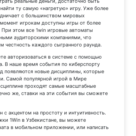
грать реальные деньги, достаточно быть
найти ту самую «нагретую» игру. Уже более
рудничает с большинством мировых
 момент игрокам доступны игры от более
. При этом все 1win игровые автоматы
ными аудиторскими компаниями, что
ам честность каждого сыгранного раунда.
те авторизоваться в системе с помощью
а. В наше время события по киберспорту
од появляются новые дисциплины, которые
и. Самой популярной игрой в Мире
дисциплине проходят самые масштабные
чно же, ставки на эти события вы сможете
н с акцентом на простоту и интуитивность.
жки 1Win в Узбекистане, вы можете
чата в мобильном приложении, или написать