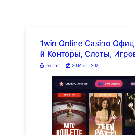
1win Online Casino Офи
й Конторы, Слоты, Игр
jennifer
30 March 2026