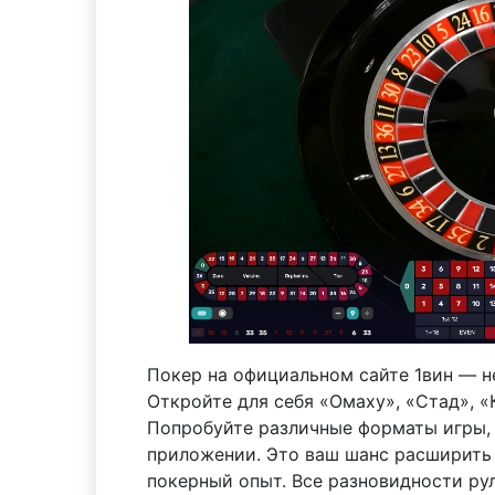
Покер на официальном сайте 1вин — н
Откройте для себя «Омаху», «Стад», «
Попробуйте различные форматы игры, д
приложении. Это ваш шанс расширить 
покерный опыт. Все разновидности ру