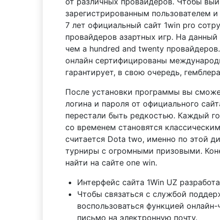
от различных провайдеров. Чтобы выи
зарегистрированным пользователем и 
7 лет официальный сайт 1win pro сот
провайдеров азартных игр. На данный
чем a hundred and twenty провайдеров
онлайн сертифицированы международ
гарантирует, в свою очередь, гемблер
После установки программы вы сможе
логина и пароля от официального сайт
перестали быть редкостью. Каждый г
со временем становятся классическим
считается Dota two, именно по этой 
турниры с огромными призовыми. Коне
найти на сайте one win.
Интерфейс сайта 1Win UZ разработа
Чтобы связаться с службой поддер
воспользоваться функцией онлайн-
письмо на электронную почту.