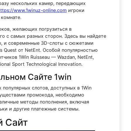
разу нескольких камер, передающих
https://www.1winuz-online.com
игроки
 комнате.
оков, желающих погрузиться в
го с самых разных сторон. Здесь вы найдете
ы, и современные 3D-слоты с сюжетами
s Quest от NetEnt. Особой популярностью
тчиков 1Win Ruisseau — Wazdan, NetEnt,
ional Sport Technological Innovation.
альном Сайте 1win
 популярных слотов, доступных в 1Win
муществами промокода, необходимо
азличные методы пополнения, включая
ьки и другие платежные системы.
й Сайт