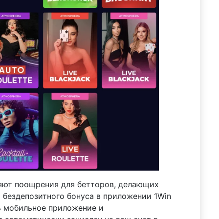
ляют поощрения для бетторов, делающих
я бездепозитного бонуса в приложении 1Win
ь мобильное приложение и