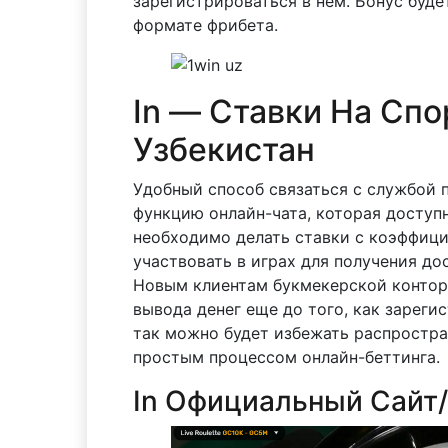
зарегистрироваться в нем. Бонус буде
формате фрибета.
In — Ставки На Спо
Узбекистан
Удобный способ связаться с службой 
функцию онлайн-чата, которая доступ
необходимо делать ставки с коэффици
участвовать в играх для получения до
Новым клиентам букмекерской контор
вывода денег еще до того, как зарегис
так можно будет избежать распростр
простым процессом онлайн-беттинга.
In Официальный Сайт/