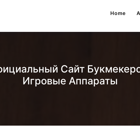
Home
A
Официальный Сайт Букмекер
Игровые Аппараты