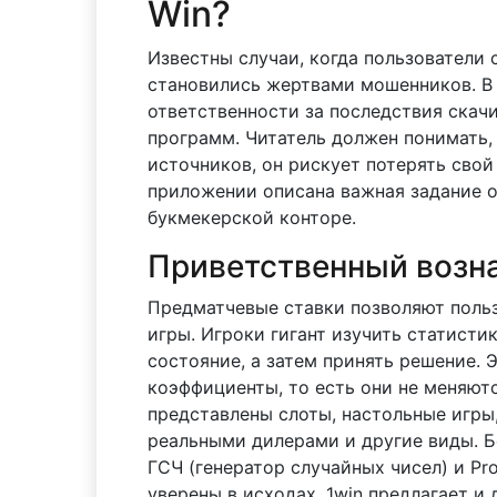
Win?
Известны случаи, когда пользователи 
становились жертвами мошенников. В 
ответственности за последствия скач
программ. Читатель должен понимать,
источников, он рискует потерять свой 
приложении описана важная задание о
букмекерской конторе.
Приветственный возна
Предматчевые ставки позволяют польз
игры. Игроки гигант изучить статисти
состояние, а затем принять решение. 
коэффициенты, то есть они не меняются
представлены слоты, настольные игры
реальными дилерами и другие виды. Б
ГСЧ (генератор случайных чисел) и Pro
уверены в исходах. 1win предлагает и