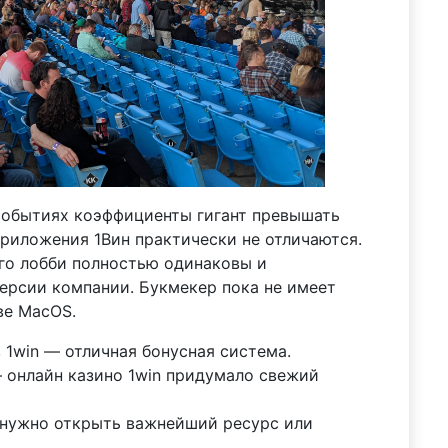
событиях коэффициенты гигант превышать
 приложения 1Вин практически не отличаются.
ого лобби полностью одинаковы и
ерсии компании. Букмекер пока не имеет
ве MacOS.
1win — отличная бонусная система.
– онлайн казино 1win придумало свежий
, нужно открыть важнейший ресурс или