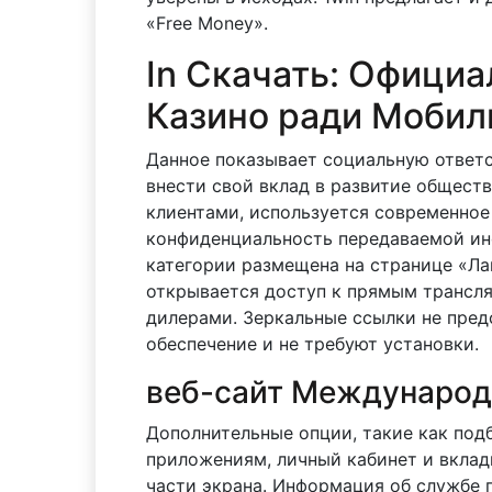
«Free Money».
In Скачать: Офици
Казино ради Моби
Данное показывает социальную ответс
внести свой вклад в развитие общест
клиентами, используется современное
конфиденциальность передаваемой ин
категории размещена на странице «Ла
открывается доступ к прямым трансл
дилерами. Зеркальные ссылки не пре
обеспечение и не требуют установки.
веб-сайт Международн
Дополнительные опции, такие как под
приложениям, личный кабинет и вклад
части экрана. Информация об службе 