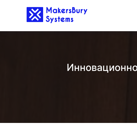
Skip
to
content
Инновационно