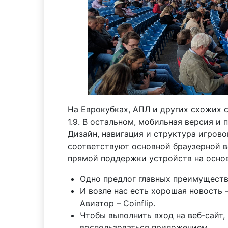
На Еврокубках, АПЛ и других схожих 
1.9. В остальном, мобильная версия и
Дизайн, навигация и структура игров
соответствуют основной браузерной в
прямой поддержки устройств на осно
Одно предлог главных преимуществ 
И возле нас есть хорошая новость 
Авиатор – Coinflip.
Чтобы выполнить вход на веб-сайт
воспользоваться приложением.