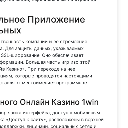
альное Приложение
льных
твенность компании и ее стремление
ва. Для защиты данных, указываемых
 SSL-шифрование. Оно обеспечивает
формации. Большая часть игр изо этой
йв Казино». При переходе на нее
яциям, которые проводятся настоящими
дставляют местоимение- программное
ого Онлайн Казино 1win
бор языка интерфейса, доступ к мобильным
ка «Доступ к сайту», расположены в верхней
поддержки, лицензии, социальных сетях и