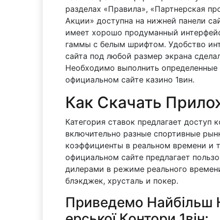
разделах «Правила», «Партнерская пр
Акции» доступна на нижней панели са
имеет хорошо продуманный интерфейс
гаммы с белым шрифтом. Удобство ин
сайта под любой размер экрана сдела
Необходимо выполнить определенные т
официальном сайте казино 1вин.
Как Скачать Прило
Категория ставок предлагает доступ 
включительно разные спортивные рынк
коэффициенты в реальном времени и та
официальном сайте предлагает польз
дилерами в режиме реального времени.
блэкджек, хрусталь и покер.
Приведемо Найбільш Н
ерської Контори 1він: