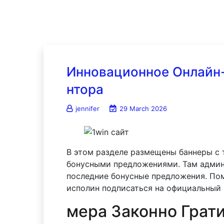
Инновационное Онлайн-
нтора
jennifer
29 March 2026
В этом разделе размещены баннеры с
бонусными предложениями. Там админи
последние бонусные предложения. По
исполин подписаться на официальный 
мера Законно Грати