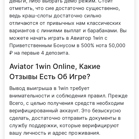
деньги, либо выбрать демо режим. Стоит
отметить, что сие достаточно существенно,
ведь краш-слоты достаточно сильно
отличаются от привычных нам классических
вариантов с линиями выплат и барабанами. Вы
можете начать играть в Авиатор 1win с
Приветственным Бонусом в 500% нота 50,000
₽ на первые 4 депозита.
Aviator 1win Online, Какие
Отзывы Есть Об Игре?
Вывод выигрыша в 1win требует
внимательности и соблюдения правил. Прежде
Всего, с целью получения͏ средств необходим
верифицированный аккаунт. Это безыскусно
сделать, достаточно отправить документы в
службу поддержки, которые верифицируют
вашу личность и адрес проживания.