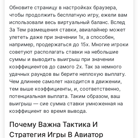
Обновите страницу в настройках браузера,
чтобы продолжить бесплатную игру, ежели вам
использовали весь виртуальный баланс. Вслед
За Тем размещения ставки, авиалайнер может
улететь даже при значении 1x, а способен,
например, продержаться до 15x. Многие игроки
советуют располагать ставки на небольшие
суммы и выводить выигрыш при значении
коэффициентов до самого 2x. Так за немного
удачных раундов вы берите неплохую выплату.
Чем длиннее самолет находится в движении,
тем выше коэффициенты, и, соответственно,
потенциальная выплата. Таким образом, ваш
выигрыш — сие сумма ставки умноженная на
коэффициент во время вывода.
Почему Важна Тактика И
Стратегия Игры В Авиатор