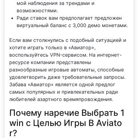
мой наблюдения за трендами и
возможностями.
Ради ставок вам предполагает предложен
виртуальный баланс с 3,000 демо монетами.
Если вам столкнулись с подобный ситуацией и
хотите играть только в «Авиатор»,
воспользуйтесь VPN-сервисом. На интернет-
ресурсе компании представлены
разнообразные игровые автоматы, способные
удовлетворить даже требовательные запросы.
Забава «Авиатор» является одной предлог
самых популярных и привлекательных ради
любителей азартного времяпровождения.
Почему наречие Выбрать 1
win с Целью Игры В Aviato
r?