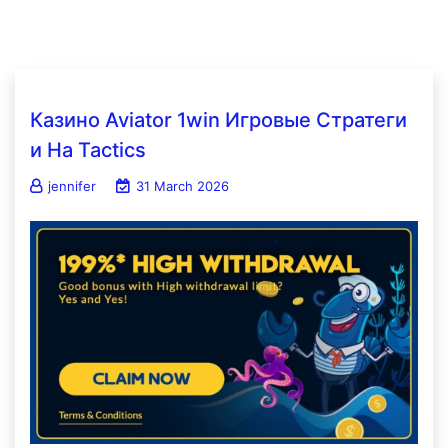
Казино Aviator 1win Игровые Стратеги
и На Tactics
jennifer
31 March 2026