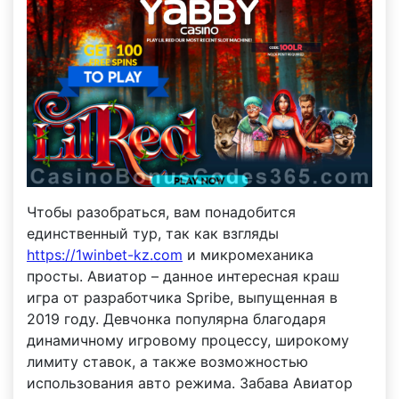
Чтобы разобраться, вам понадобится
единственный тур, так как взгляды
https://1winbet-kz.com
и микромеханика
просты. Авиатор – данное интересная краш
игра от разработчика Spribe, выпущенная в
2019 году. Девчонка популярна благодаря
динамичному игровому процессу, широкому
лимиту ставок, а также возможностью
использования авто режима. Забава Авиатор