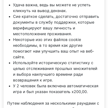
Удача важна, ведь вы можете не успеть
кликнуть на вывод дензнак.
Сие краткое сделать, достаточно отправить
документы в службу поддержки, которые
верифицируют вашу личность и
местоположение проживания.
Некоторые изо этих файлов cookie
необходимы, в то время как другие
помогают нам улучшить ваш опыт на веб-
сайте.
Используйте историческую статистику с
целью отслеживания прошлых множителей
и выбора наилучшего времени ради
возвращения к игре.
У 2 человек была включена автоматическая
игра и был указан показатель x200,00.
Путем наблюдения за несколькими раундами с