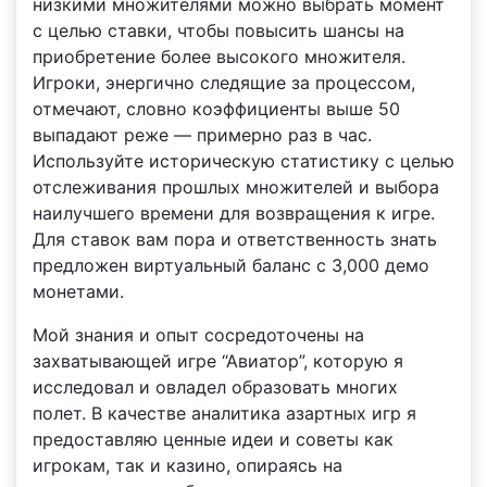
низкими множителями можно выбрать момент
с целью ставки, чтобы повысить шансы на
приобретение более высокого множителя.
Игроки, энергично следящие за процессом,
отмечают, словно коэффициенты выше 50
выпадают реже — примерно раз в час.
Используйте историческую статистику с целью
отслеживания прошлых множителей и выбора
наилучшего времени для возвращения к игре.
Для ставок вам пора и ответственность знать
предложен виртуальный баланс с 3,000 демо
монетами.
Мой знания и опыт сосредоточены на
захватывающей игре “Авиатор”, которую я
исследовал и овладел образовать многих
полет. В качестве аналитика азартных игр я
предоставляю ценные идеи и советы как
игрокам, так и казино, опираясь на