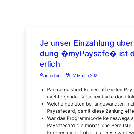
Je unser Einzahlung ube
dung �myPaysafe� ist di
erlich
jennifer
27 March 2026
Parece existiert keinen offiziellen Pay
nachfolgende Gutscheinkarte dann lok
Welche gebieten bei angewandten mei
Paysafecard, damit diese Zahlung effe
War das Programmcode keineswegs auf
Paysafecard die monatliche Bereitstel
Euronen nicht fruher als. Diese wird 