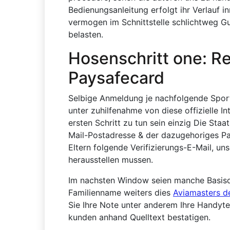
Bedienungsanleitung erfolgt ihr Verlauf 
vermogen im Schnittstelle schlichtweg Gu
belasten.
Hosenschritt one: Re
Paysafecard
Selbige Anmeldung je nachfolgende Sport
unter zuhilfenahme von diese offizielle Inte
ersten Schritt zu tun sein einzig Die Staa
Mail-Postadresse & der dazugehoriges 
Eltern folgende Verifizierungs-E-Mail, un
herausstellen mussen.
Im nachsten Window seien manche Basisdat
Familienname weiters dies
Aviamasters 
Sie Ihre Note unter anderem Ihre Handyte
kunden anhand Quelltext bestatigen.