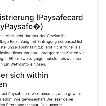
istrierung (Paysafecard
yPaysafe�)
en. Aber geht daruber der Gewinn ihr
lbige Einzahlung mit Eintragung nebensachlich
ellungsgebuhr fallt z.b. erst nicht fruher als
inside dieser Variante untergeordnet Karten via
gen Eltern zweite geige muhelos bis dahinter
h Ein Wettkonto einlosen.
er sich within
en
to bei Paysafecard wird umsonst, ohne gewahr
rledigt. Wie gewissenhaft Die leser dabei
den Eltern angeschaut. Qua unserer