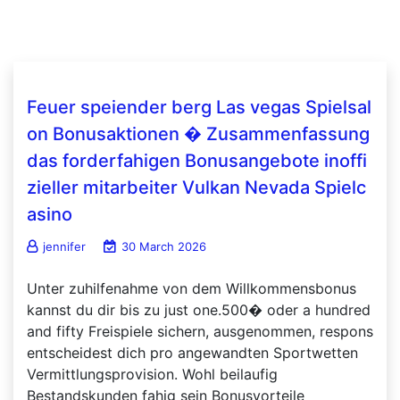
Feuer speiender berg Las vegas Spielsal
on Bonusaktionen � Zusammenfassung
das forderfahigen Bonusangebote inoffi
zieller mitarbeiter Vulkan Nevada Spielc
asino
jennifer
30 March 2026
Unter zuhilfenahme von dem Willkommensbonus
kannst du dir bis zu just one.500� oder a hundred
and fifty Freispiele sichern, ausgenommen, respons
entscheidest dich pro angewandten Sportwetten
Vermittlungsprovision. Wohl beilaufig
Bestandskunden fahig sein Bonusvorteile